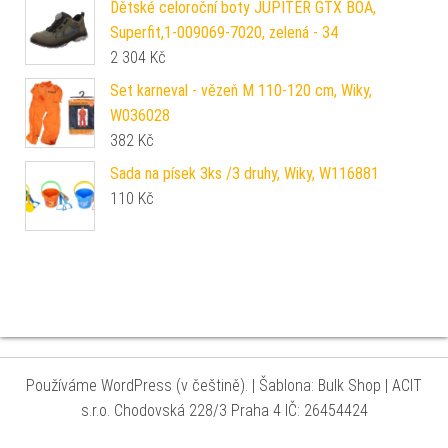
Dětské celoroční boty JUPITER GTX BOA,
Superfit,1-009069-7020, zelená - 34
2 304
Kč
Set karneval - vězeň M 110-120 cm, Wiky,
W036028
382
Kč
Sada na písek 3ks /3 druhy, Wiky, W116881
110
Kč
Používáme WordPress (v češtině).
|
Šablona: Bulk Shop
| ACIT
s.r.o. Chodovská 228/3 Praha 4 IČ: 26454424