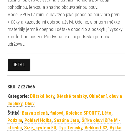
pohodlnou, lehkou a snadno obouvatelnou obuv.
Model SPORT7 mini je navržen jako pohodlná obuv pro první
krůčky a každodenní dobrodružství. Odolné, a přitom měkké
materiály jemně obepnou dětské chodidlo a poskytují vysoký
komfort při nošení. Prodyšná textilní podšívka pomáhá
udržovat…
DETAIL
SKU:
ZZ27666
Kategorie:
Dětské boty
,
Dětské tenisky
,
Oblečení, obuv a
doplňky
,
Obuv
Štítků:
Barva zelená
,
fialová
,
Kolekce SPORT7
,
Léto
,
Podzim
,
Pohlaví Holka
,
Sezóna Jaro
,
Šířka obuvi šíře M -
střední
,
Size_system EU
,
Typ Tenisky
,
Velikost 32
,
Výška