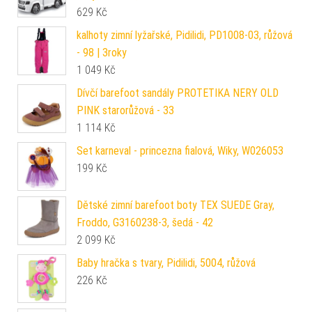
629
Kč
kalhoty zimní lyžařské, Pidilidi, PD1008-03, růžová
- 98 | 3roky
1 049
Kč
Dívčí barefoot sandály PROTETIKA NERY OLD
PINK starorůžová - 33
1 114
Kč
Set karneval - princezna fialová, Wiky, W026053
199
Kč
Dětské zimní barefoot boty TEX SUEDE Gray,
Froddo, G3160238-3, šedá - 42
2 099
Kč
Baby hračka s tvary, Pidilidi, 5004, růžová
226
Kč