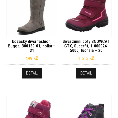
kozačky dívčí fashion,
dívčí zimní boty SNOWCAT
Bugga, B00139-01, holka –
GTX, Superfit, 1-000024-
31
5000, fuchsia – 20
499
Kč
1 513
Kč
DETAIL
DETAIL