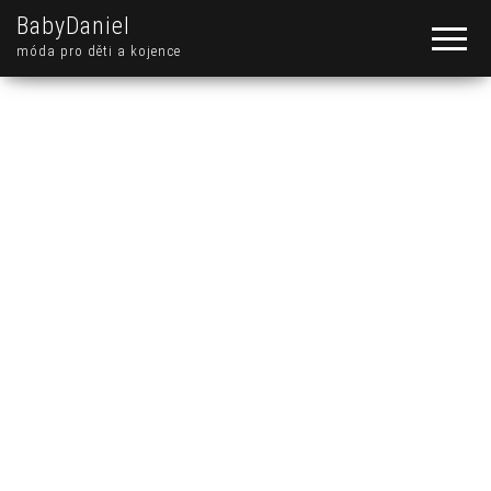
BabyDaniel
móda pro děti a kojence