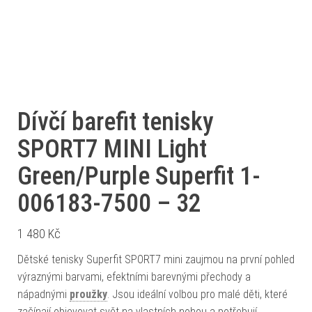
Dívčí barefit tenisky
SPORT7 MINI Light
Green/Purple Superfit 1-
006183-7500 – 32
1 480
Kč
Dětské tenisky Superfit SPORT7 mini zaujmou na první pohled
výraznými barvami, efektními barevnými přechody a
nápadnými
proužky
. Jsou ideální volbou pro malé děti, které
začínají objevovat svět na vlastních nohou a potřebují