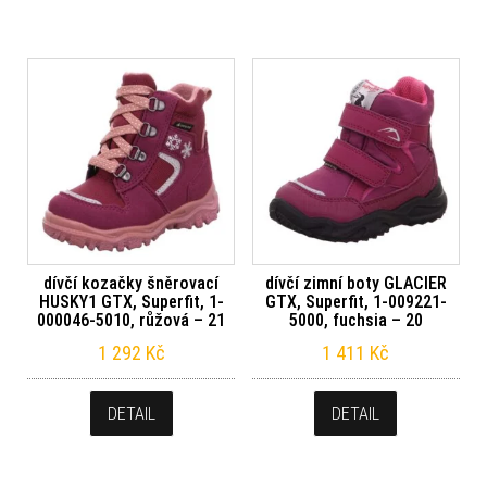
dívčí kozačky šněrovací
dívčí zimní boty GLACIER
HUSKY1 GTX, Superfit, 1-
GTX, Superfit, 1-009221-
000046-5010, růžová – 21
5000, fuchsia – 20
1 292
Kč
1 411
Kč
DETAIL
DETAIL