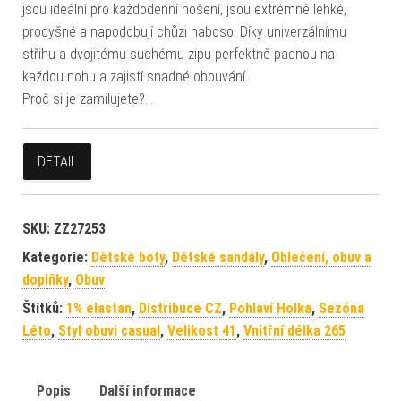
jsou ideální pro každodenní nošení, jsou extrémně lehké,
prodyšné a napodobují chůzi naboso. Díky univerzálnímu
střihu a dvojitému suchému zipu perfektně padnou na
každou nohu a zajistí snadné obouvání.
Proč si je zamilujete?…
DETAIL
SKU:
ZZ27253
Kategorie:
Dětské boty
,
Dětské sandály
,
Oblečení, obuv a
doplňky
,
Obuv
Štítků:
1% elastan
,
Distribuce CZ
,
Pohlaví Holka
,
Sezóna
Léto
,
Styl obuvi casual
,
Velikost 41
,
Vnitřní délka 265
Popis
Další informace