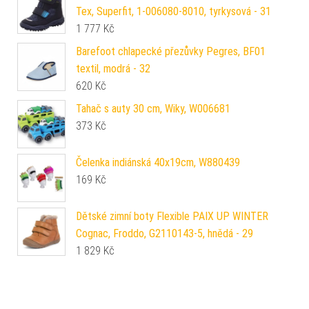
Tex, Superfit, 1-006080-8010, tyrkysová - 31
1 777
Kč
Barefoot chlapecké přezůvky Pegres, BF01
textil, modrá - 32
620
Kč
Tahač s auty 30 cm, Wiky, W006681
373
Kč
Čelenka indiánská 40x19cm, W880439
169
Kč
Dětské zimní boty Flexible PAIX UP WINTER
Cognac, Froddo, G2110143-5, hnědá - 29
1 829
Kč