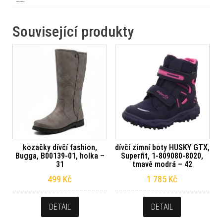
Související produkty
kozačky dívčí fashion,
dívčí zimní boty HUSKY GTX,
Bugga, B00139-01, holka –
Superfit, 1-809080-8020,
31
tmavě modrá – 42
499
Kč
1 785
Kč
DETAIL
DETAIL