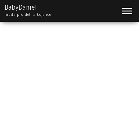
BabyDaniel
móda pro děti a kojence