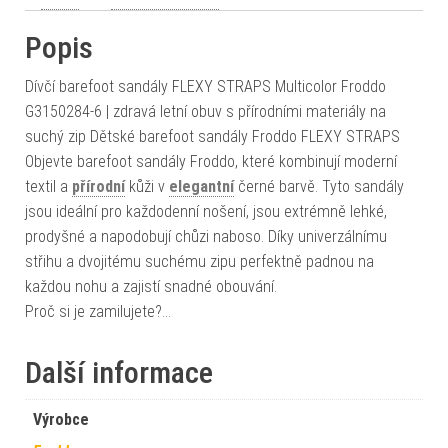
Popis
Dívčí barefoot sandály FLEXY STRAPS Multicolor Froddo
G3150284-6 | zdravá letní obuv s přírodními materiály na
suchý zip Dětské barefoot sandály Froddo FLEXY STRAPS
Objevte barefoot sandály Froddo, které kombinují moderní
textil a
přírodní
kůži v
elegantní
černé barvě. Tyto sandály
jsou ideální pro každodenní nošení, jsou extrémně lehké,
prodyšné a napodobují chůzi naboso. Díky univerzálnímu
střihu a dvojitému suchému zipu perfektně padnou na
každou nohu a zajistí snadné obouvání.
Proč si je zamilujete?…
Další informace
Výrobce