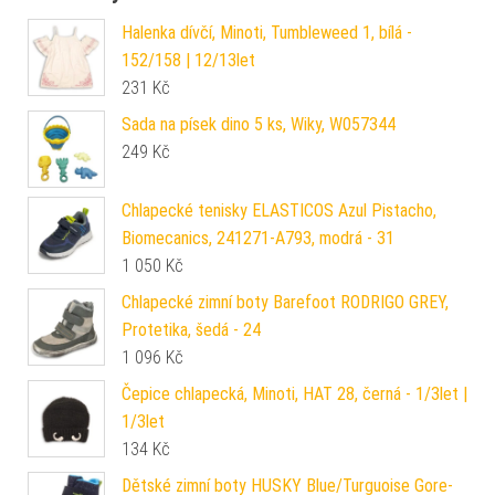
Halenka dívčí, Minoti, Tumbleweed 1, bílá -
152/158 | 12/13let
231
Kč
Sada na písek dino 5 ks, Wiky, W057344
249
Kč
Chlapecké tenisky ELASTICOS Azul Pistacho,
Biomecanics, 241271-A793, modrá - 31
1 050
Kč
Chlapecké zimní boty Barefoot RODRIGO GREY,
Protetika, šedá - 24
1 096
Kč
Čepice chlapecká, Minoti, HAT 28, černá - 1/3let |
1/3let
134
Kč
Dětské zimní boty HUSKY Blue/Turguoise Gore-