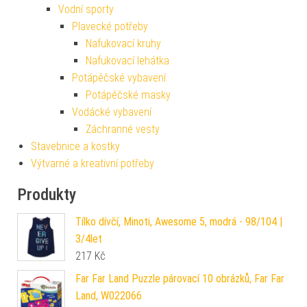
Vodní sporty
Plavecké potřeby
Nafukovací kruhy
Nafukovací lehátka
Potápěčské vybavení
Potápěčské masky
Vodácké vybavení
Záchranné vesty
Stavebnice a kostky
Výtvarné a kreativní potřeby
Produkty
Tílko dívčí, Minoti, Awesome 5, modrá - 98/104 |
3/4let
217
Kč
Far Far Land Puzzle párovací 10 obrázků, Far Far
Land, W022066