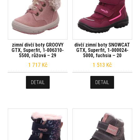
zimní dívčí boty GROOVY
dívčí zimní boty SNOWCAT
GTX, Superfit, 1-006310-
GTX, Superfit, 1-000024-
5500, růžová – 29
5000, fuchsia – 20
1 717
Kč
1 513
Kč
DETAIL
DETAIL