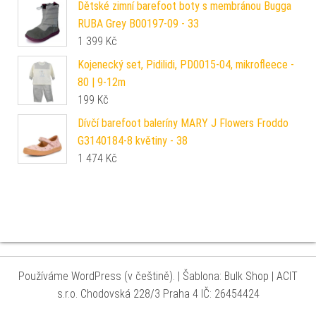
Dětské zimní barefoot boty s membránou Bugga
RUBA Grey B00197-09 - 33
1 399
Kč
Kojenecký set, Pidilidi, PD0015-04, mikrofleece -
80 | 9-12m
199
Kč
Dívčí barefoot baleríny MARY J Flowers Froddo
G3140184-8 květiny - 38
1 474
Kč
Používáme WordPress (v češtině).
|
Šablona: Bulk Shop
| ACIT
s.r.o. Chodovská 228/3 Praha 4 IČ: 26454424