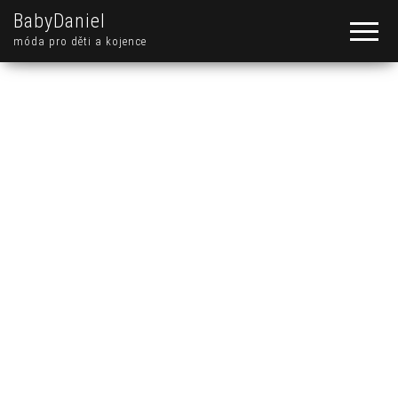
BabyDaniel
móda pro děti a kojence