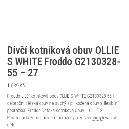
Dívčí kotníková obuv OLLIE
S WHITE Froddo G2130328-
55 – 27
1 639
Kč
Froddo dívčí kotníková obuv OLLIE S WHITE G2130328-55 |
celoroční dětská obuv na suchý zip | kožená obuv s flexibilní
podrážkou Froddo Dětská Kotníková Obuv – OLLIE S
Prvotřídní kožená obuv pro přirozený a zdravý
pohyb
vašich
dětí.