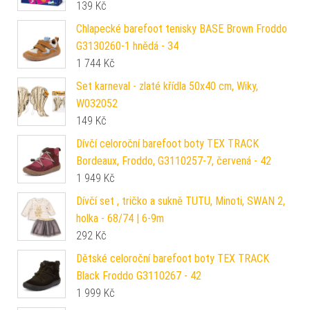
139
Kč
Chlapecké barefoot tenisky BASE Brown Froddo
G3130260-1 hnědá - 34
1 744
Kč
Set karneval - zlaté křídla 50x40 cm, Wiky,
W032052
149
Kč
Dívčí celoroční barefoot boty TEX TRACK
Bordeaux, Froddo, G3110257-7, červená - 42
1 949
Kč
Dívčí set , tričko a sukně TUTU, Minoti, SWAN 2,
holka - 68/74 | 6-9m
292
Kč
Dětské celoroční barefoot boty TEX TRACK
Black Froddo G3110267 - 42
1 999
Kč