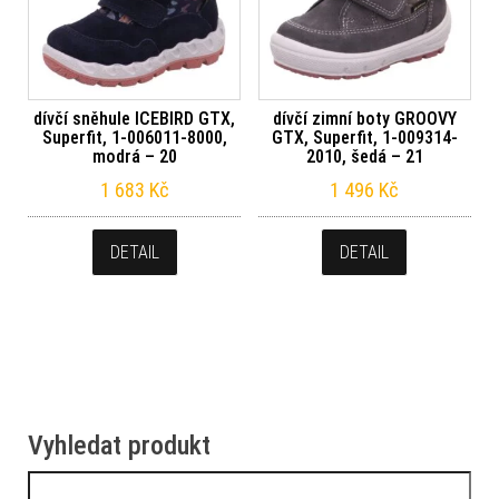
dívčí sněhule ICEBIRD GTX,
dívčí zimní boty GROOVY
Superfit, 1-006011-8000,
GTX, Superfit, 1-009314-
modrá – 20
2010, šedá – 21
1 683
Kč
1 496
Kč
DETAIL
DETAIL
Vyhledat produkt
Vyhledávání