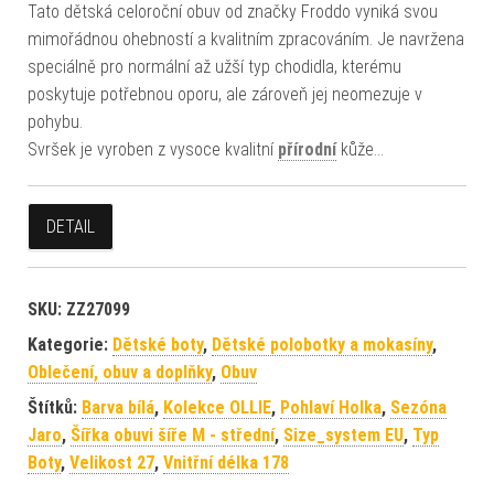
Tato dětská celoroční obuv od značky Froddo vyniká svou
mimořádnou ohebností a kvalitním zpracováním. Je navržena
speciálně pro normální až užší typ chodidla, kterému
poskytuje potřebnou oporu, ale zároveň jej neomezuje v
pohybu.
Svršek je vyroben z vysoce kvalitní
přírodní
kůže…
DETAIL
SKU:
ZZ27099
Kategorie:
Dětské boty
,
Dětské polobotky a mokasíny
,
Oblečení, obuv a doplňky
,
Obuv
Štítků:
Barva bílá
,
Kolekce OLLIE
,
Pohlaví Holka
,
Sezóna
Jaro
,
Šířka obuvi šíře M - střední
,
Size_system EU
,
Typ
Boty
,
Velikost 27
,
Vnitřní délka 178