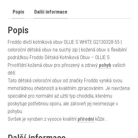
Popis
Další informace
Popis
Froddo dívčí kotníková obuv OLLIE S WHITE G2130328-55 |
celoroční dětská obuv na suchý zip | kožená obuv s flexibilní
podrážkou Froddo Dětská Kotníková Obuv – OLLIE S
Prvotřídní kožená obuv pro přirozený a zdravý
pohyb
vašich
dětí.
Tato dětská celoroční obuv od značky Froddo vyniká svou
mimořádnou ohebností a kvalitním zpracováním. Je navržena
speciálně pro normální až užší typ chodidla, kterému
poskytuje potřebnou oporu, ale zároveň jej neomezuje v
pohybu.
Svršek je vyroben z vysoce kvalitní
přírodní
kůže…
Další informace