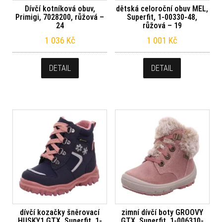
Dívčí kotníková obuv,
dětská celoroční obuv MEL,
Primigi, 7028200, růžová –
Superfit, 1-00330-48,
24
růžová – 19
1 036
Kč
1 001
Kč
DETAIL
DETAIL
dívčí kozačky šněrovací
zimní dívčí boty GROOVY
HUSKY1 GTX, Superfit, 1-
GTX, Superfit, 1-006310-