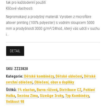
tak pro každodenní použití.
Klíčové vlastnosti:
Nepromokavý a prodyšný materiál: Vyroben z microfibre
allover printing (100% polyester) s vodním sloupcem 5000
mm a prodyšností 3000 g/m²/24hod., který vás udrží v suchu
i…
DETAIL
SKU:
ZZ23820
Kategorie:
Dětské kombinézy
,
Dětské oblečení
,
Dětské
svrchní oblečení
,
Oblečení, obuv a doplňky
Štítků:
1% elastan
,
Barva růžová
,
Distribuce CZ
,
Pohlaví
Holka
,
Sezóna Zima
,
SizeAge 3roky
,
Typ Kombinézy
,
Velikost 98