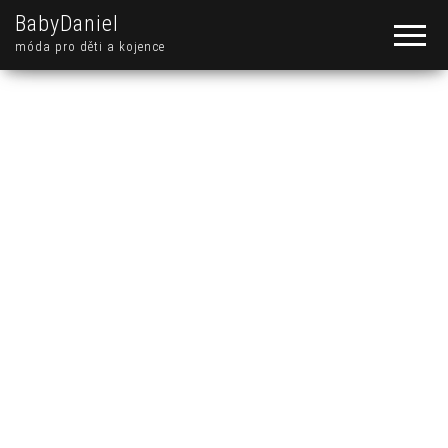
BabyDaniel
móda pro děti a kojence