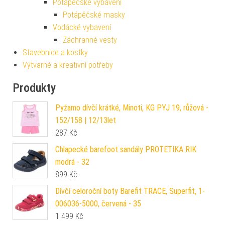
Potápěčské vybavení
Potápěčské masky
Vodácké vybavení
Záchranné vesty
Stavebnice a kostky
Výtvarné a kreativní potřeby
Produkty
Pyžamo dívčí krátké, Minoti, KG PYJ 19, růžová -
152/158 | 12/13let
287
Kč
Chlapecké barefoot sandály PROTETIKA RIK
modrá - 32
899
Kč
Dívčí celoroční boty Barefit TRACE, Superfit, 1-
006036-5000, červená - 35
1 499
Kč