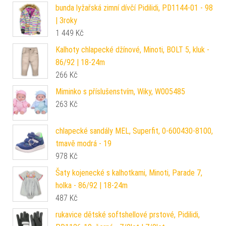
bunda lyžařská zimní dívčí Pidilidi, PD1144-01 - 98
| 3roky
1 449
Kč
Kalhoty chlapecké džínové, Minoti, BOLT 5, kluk -
86/92 | 18-24m
266
Kč
Miminko s příslušenstvím, Wiky, W005485
263
Kč
chlapecké sandály MEL, Superfit, 0-600430-8100,
tmavě modrá - 19
978
Kč
Šaty kojenecké s kalhotkami, Minoti, Parade 7,
holka - 86/92 | 18-24m
487
Kč
rukavice dětské softshellové prstové, Pidilidi,