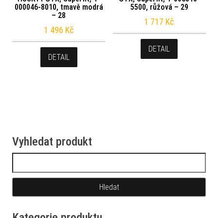
000046-8010, tmavě modrá
5500, růžová – 29
– 28
1 717
Kč
1 496
Kč
DETAIL
DETAIL
Vyhledat produkt
Vyhledávání
Kategorie produktu