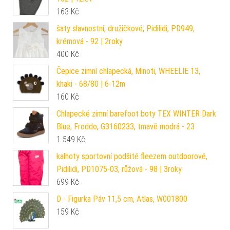
163
Kč
šaty slavnostní, družičkové, Pidilidi, PD949,
krémová - 92 | 2roky
400
Kč
Čepice zimní chlapecká, Minoti, WHEELIE 13,
khaki - 68/80 | 6-12m
160
Kč
Chlapecké zimní barefoot boty TEX WINTER Dark
Blue, Froddo, G3160233, tmavě modrá - 23
1 549
Kč
kalhoty sportovní podšité fleezem outdoorové,
Pidilidi, PD1075-03, růžová - 98 | 3roky
699
Kč
D - Figurka Páv 11,5 cm, Atlas, W001800
159
Kč