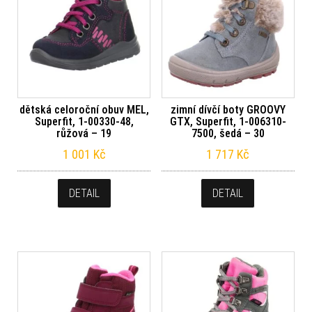
dětská celoroční obuv MEL,
zimní dívčí boty GROOVY
Superfit, 1-00330-48,
GTX, Superfit, 1-006310-
růžová – 19
7500, šedá – 30
1 001
Kč
1 717
Kč
DETAIL
DETAIL