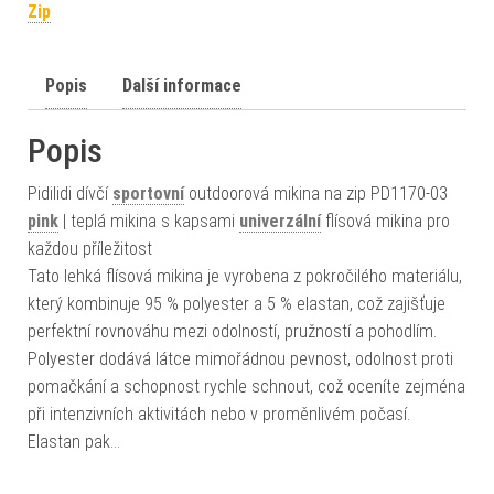
Zip
Popis
Další informace
Popis
Pidilidi dívčí
sportovní
outdoorová mikina na zip PD1170-03
pink
| teplá mikina s kapsami
univerzální
flísová mikina pro
každou příležitost
Tato lehká flísová mikina je vyrobena z pokročilého materiálu,
který kombinuje 95 % polyester a 5 % elastan, což zajišťuje
perfektní rovnováhu mezi odolností, pružností a pohodlím.
Polyester dodává látce mimořádnou pevnost, odolnost proti
pomačkání a schopnost rychle schnout, což oceníte zejména
při intenzivních aktivitách nebo v proměnlivém počasí.
Elastan pak…