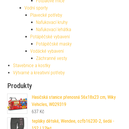
Fotbalové míče
Vodní sporty
Plavecké potřeby
Nafukovací kruhy
Nafukovací lehátka
Potápěčské vybavení
Potápěčské masky
Vodácké vybavení
Záchranné vesty
Stavebnice a kostky
Výtvarné a kreativní potřeby
Produkty
Hasičská stanice přenosná 56x18x23 cm, Wiky
Vehicles, W029319
637
Kč
tepláky dětské, Wendee, ozfb16230-2, šedá -
152 | 12let