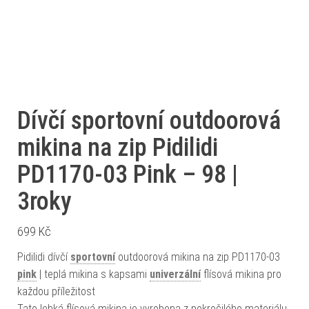
Dívčí sportovní outdoorová
mikina na zip Pidilidi
PD1170-03 Pink – 98 |
3roky
699
Kč
Pidilidi dívčí
sportovní
outdoorová mikina na zip PD1170-03
pink
| teplá mikina s kapsami
univerzální
flísová mikina pro
každou příležitost
Tato lehká flísová mikina je vyrobena z pokročilého materiálu,