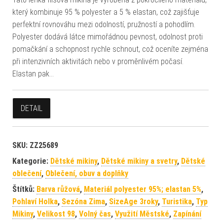
který kombinuje 95 % polyester a 5 % elastan, což zajišťuje
perfektní rovnováhu mezi odolností, pružností a pohodlím.
Polyester dodává látce mimořádnou pevnost, odolnost proti
pomačkání a schopnost rychle schnout, což oceníte zejména
při intenzivních aktivitách nebo v proměnlivém počasí.
Elastan pak…
DETAIL
SKU:
ZZ25689
Kategorie:
Dětské mikiny
,
Dětské mikiny a svetry
,
Dětské
oblečení
,
Oblečení, obuv a doplňky
Štítků:
Barva růžová
,
Materiál polyester 95%; elastan 5%
,
Pohlaví Holka
,
Sezóna Zima
,
SizeAge 3roky
,
Turistika
,
Typ
Mikiny
,
Velikost 98
,
Volný čas
,
Využití Městské
,
Zapínání