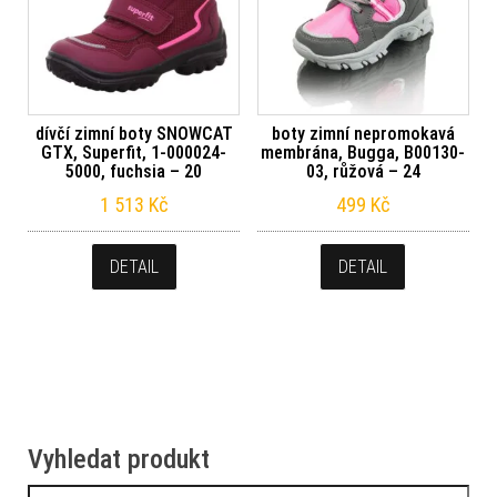
dívčí zimní boty SNOWCAT
boty zimní nepromokavá
GTX, Superfit, 1-000024-
membrána, Bugga, B00130-
5000, fuchsia – 20
03, růžová – 24
1 513
Kč
499
Kč
DETAIL
DETAIL
Vyhledat produkt