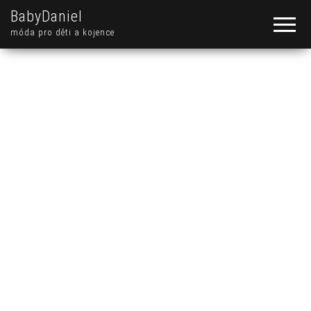
BabyDaniel
móda pro děti a kojence