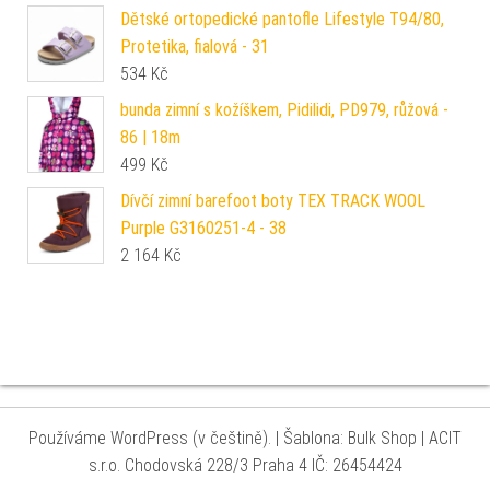
Dětské ortopedické pantofle Lifestyle T94/80,
Protetika, fialová - 31
534
Kč
bunda zimní s kožíškem, Pidilidi, PD979, růžová -
86 | 18m
499
Kč
Dívčí zimní barefoot boty TEX TRACK WOOL
Purple G3160251-4 - 38
2 164
Kč
Používáme WordPress (v češtině).
|
Šablona: Bulk Shop
| ACIT
s.r.o. Chodovská 228/3 Praha 4 IČ: 26454424