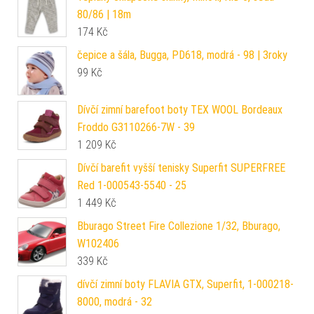
80/86 | 18m
174
Kč
čepice a šála, Bugga, PD618, modrá - 98 | 3roky
99
Kč
Dívčí zimní barefoot boty TEX WOOL Bordeaux
Froddo G3110266-7W - 39
1 209
Kč
Dívčí barefit vyšší tenisky Superfit SUPERFREE
Red 1-000543-5540 - 25
1 449
Kč
Bburago Street Fire Collezione 1/32, Bburago,
W102406
339
Kč
dívčí zimní boty FLAVIA GTX, Superfit, 1-000218-
8000, modrá - 32