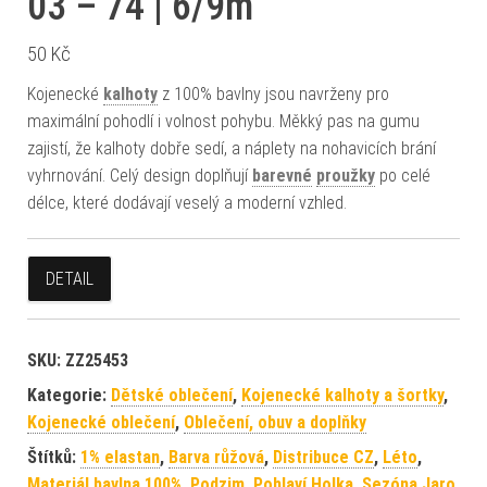
03 – 74 | 6/9m
50
Kč
Kojenecké
kalhoty
z 100% bavlny jsou navrženy pro
maximální pohodlí i volnost pohybu. Měkký pas na gumu
zajistí, že kalhoty dobře sedí, a náplety na nohavicích brání
vyhrnování. Celý design doplňují
barevné
proužky
po celé
délce, které dodávají veselý a moderní vzhled.
DETAIL
SKU:
ZZ25453
Kategorie:
Dětské oblečení
,
Kojenecké kalhoty a šortky
,
Kojenecké oblečení
,
Oblečení, obuv a doplňky
Štítků:
1% elastan
,
Barva růžová
,
Distribuce CZ
,
Léto
,
Materiál bavlna 100%
,
Podzim
,
Pohlaví Holka
,
Sezóna Jaro
,