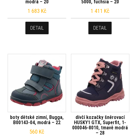
modrá – 20
5000, fuchsia – 20
1 683
Kč
1 411
Kč
DETAIL
DETAIL
boty dětské zimní, Bugga,
dívčí kozačky šněrovací
B00143-04, modrá – 22
HUSKY1 GTX, Superfit, 1-
000046-8010, tmavě modrá
560
Kč
– 28