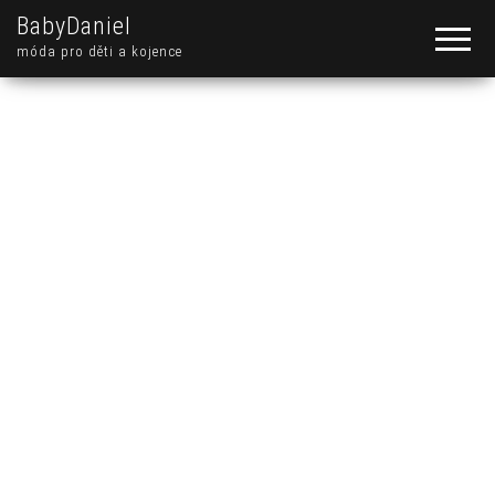
BabyDaniel
móda pro děti a kojence