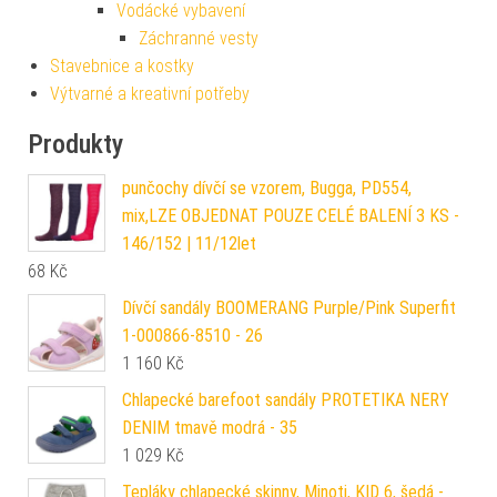
Vodácké vybavení
Záchranné vesty
Stavebnice a kostky
Výtvarné a kreativní potřeby
Produkty
punčochy dívčí se vzorem, Bugga, PD554,
mix,LZE OBJEDNAT POUZE CELÉ BALENÍ 3 KS -
146/152 | 11/12let
68
Kč
Dívčí sandály BOOMERANG Purple/Pink Superfit
1-000866-8510 - 26
1 160
Kč
Chlapecké barefoot sandály PROTETIKA NERY
DENIM tmavě modrá - 35
1 029
Kč
Tepláky chlapecké skinny, Minoti, KID 6, šedá -