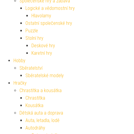
Společenské hry a zábava
Logické a vědomostní hry
Hlavolamy
Ostatní společenské hry
Puzzle
Stolní hry
Deskové hry
Karetní hry
Hobby
Sběratelství
Sběratelské modely
Hračky
Chrastítka a kousátka
Chrastítka
Kousátka
Dětská auta a doprava
Auta, letadla, lodě
Autodráhy