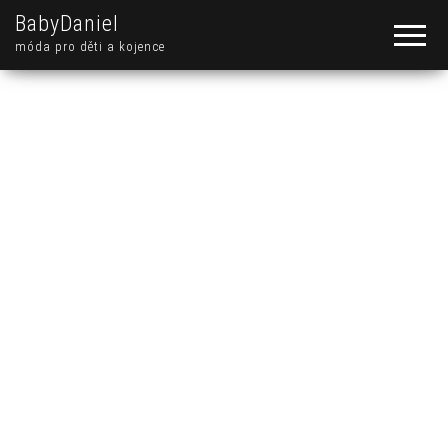
BabyDaniel
móda pro děti a kojence