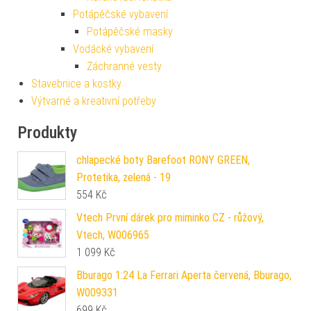
Potápěčské vybavení
Potápěčské masky
Vodácké vybavení
Záchranné vesty
Stavebnice a kostky
Výtvarné a kreativní potřeby
Produkty
chlapecké boty Barefoot RONY GREEN,
Protetika, zelená - 19
554
Kč
Vtech První dárek pro miminko CZ - růžový,
Vtech, W006965
1 099
Kč
Bburago 1:24 La Ferrari Aperta červená, Bburago,
W009331
699
Kč