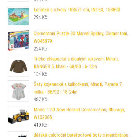
Lehátko s otvory 188x71 cm, INTEX, 158890
294
Kč
Clementoni Puzzle 30 Marvel Spidey, Clementoni,
W045879
224
Kč
Tričko chlapecké s dlouhým rukávem, Minoti,
RANGER 5, khaki - 68/80 | 6-12m
134
Kč
Šaty kojenecké s kalhotkami, Minoti, Parade 7,
holka - 86/92 | 18-24m
487
Kč
Model 1:50 New Holland Construction, Bburago,
W102365
419
Kč
dětské celoroční barefootové boty s membránou