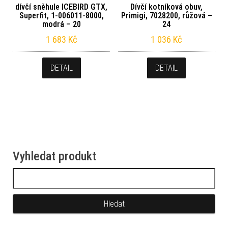
dívčí sněhule ICEBIRD GTX,
Dívčí kotníková obuv,
Superfit, 1-006011-8000,
Primigi, 7028200, růžová –
modrá – 20
24
1 683
Kč
1 036
Kč
DETAIL
DETAIL
Vyhledat produkt
Vyhledávání