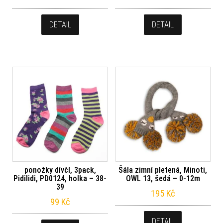
DETAIL
DETAIL
ponožky dívčí, 3pack,
Šála zimní pletená, Minoti,
Pidilidi, PD0124, holka – 38-
OWL 13, šedá – 0-12m
39
195
Kč
99
Kč
DETAIL