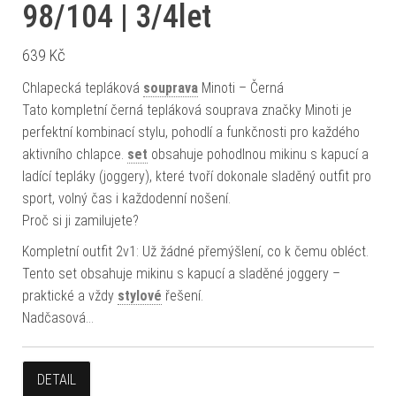
98/104 | 3/4let
639
Kč
Chlapecká tepláková
souprava
Minoti – Černá
Tato kompletní černá tepláková souprava značky Minoti je
perfektní kombinací stylu, pohodlí a funkčnosti pro každého
aktivního chlapce.
set
obsahuje pohodlnou mikinu s kapucí a
ladící tepláky (joggery), které tvoří dokonale sladěný outfit pro
sport, volný čas i každodenní nošení.
Proč si ji zamilujete?
Kompletní outfit 2v1: Už žádné přemýšlení, co k čemu obléct.
Tento set obsahuje mikinu s kapucí a sladěné joggery –
praktické a vždy
stylové
řešení.
Nadčasová…
DETAIL