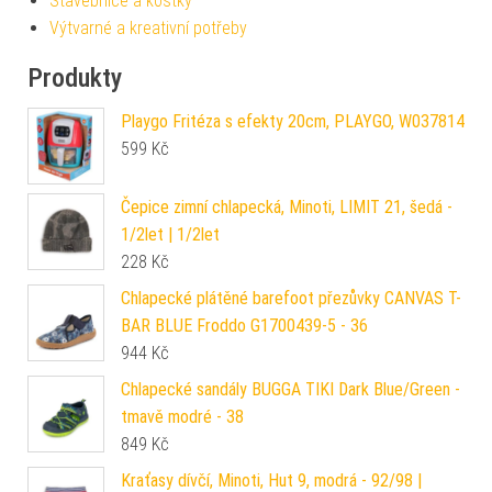
Stavebnice a kostky
Výtvarné a kreativní potřeby
Produkty
Playgo Fritéza s efekty 20cm, PLAYGO, W037814
599
Kč
Čepice zimní chlapecká, Minoti, LIMIT 21, šedá -
1/2let | 1/2let
228
Kč
Chlapecké plátěné barefoot přezůvky CANVAS T-
BAR BLUE Froddo G1700439-5 - 36
944
Kč
Chlapecké sandály BUGGA TIKI Dark Blue/Green -
tmavě modré - 38
849
Kč
Kraťasy dívčí, Minoti, Hut 9, modrá - 92/98 |