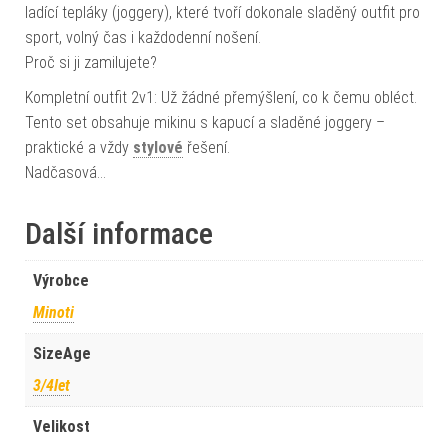
ladící tepláky (joggery), které tvoří dokonale sladěný outfit pro
sport, volný čas i každodenní nošení.
Proč si ji zamilujete?
Kompletní outfit 2v1: Už žádné přemýšlení, co k čemu obléct.
Tento set obsahuje mikinu s kapucí a sladěné joggery –
praktické a vždy
stylové
řešení.
Nadčasová…
Další informace
Výrobce
Minoti
SizeAge
3/4let
Velikost