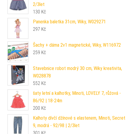
2/3let
130
Kč
Panenka baletka 31cm, Wiky, W029271
297
Kč
Šachy + dáma 2v1 magnetické, Wiky, W116972
259
Kč
Stavebnice robot modrý 30 cm, Wiky kreativita,
W028878
552
Kč
šaty letní a kalhotky, Minoti, LOVELY 7, růžová -
86/92 | 18-24m
200
Kč
Kalhoty dívčí džínové s elastenem, Minoti, Secret
9, modrá - 92/98 | 2/3let
301
Kč