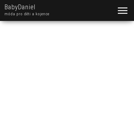
BabyDaniel
móda pro děti a kojence