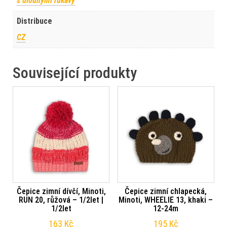
s dlouhými rukávy
Distribuce
CZ
Související produkty
Čepice zimní dívčí, Minoti,
Čepice zimní chlapecká,
RUN 20, růžová – 1/2let |
Minoti, WHEELIE 13, khaki –
1/2let
12-24m
163
Kč
195
Kč