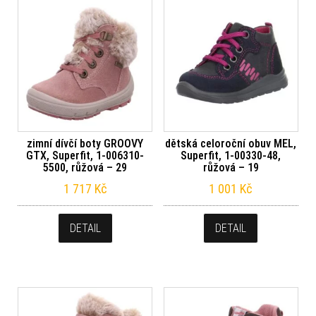
zimní dívčí boty GROOVY
dětská celoroční obuv MEL,
GTX, Superfit, 1-006310-
Superfit, 1-00330-48,
5500, růžová – 29
růžová – 19
1 717
Kč
1 001
Kč
DETAIL
DETAIL