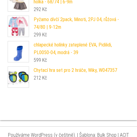
holka - 68/74 | 6-9m
292
Kč
Pyžamo dívčí 2pack, Minoti, 2PJ 04, růžová -
74/80 | 9-12m
299
Kč
chlapecké holínky zateplené EVA, Pidilidi,
PL0050-04, modrá - 39
599
Kč
Chytací hra set pro 2 hráče, Wiky, W047357
212
Kč
Používáme WordPress (v češtině).
|
Šablona: Bulk Shop
| ACIT