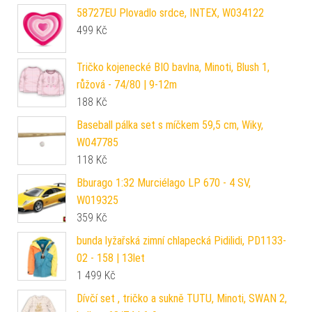
58727EU Plovadlo srdce, INTEX, W034122
499
Kč
Tričko kojenecké BIO bavlna, Minoti, Blush 1,
růžová - 74/80 | 9-12m
188
Kč
Baseball pálka set s míčkem 59,5 cm, Wiky,
W047785
118
Kč
Bburago 1:32 Murciélago LP 670 - 4 SV,
W019325
359
Kč
bunda lyžařská zimní chlapecká Pidilidi, PD1133-
02 - 158 | 13let
1 499
Kč
Dívčí set , tričko a sukně TUTU, Minoti, SWAN 2,