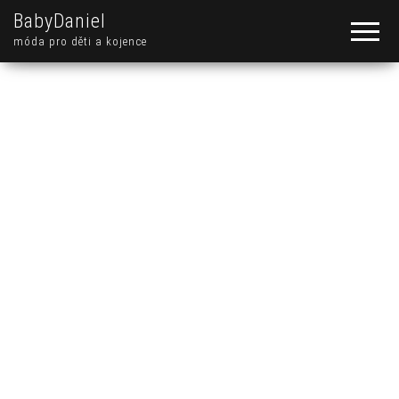
BabyDaniel
móda pro děti a kojence