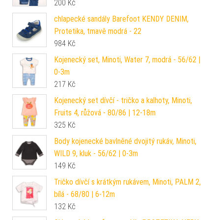
200
Kč
chlapecké sandály Barefoot KENDY DENIM,
Protetika, tmavě modrá - 22
984
Kč
Kojenecký set, Minoti, Water 7, modrá - 56/62 |
0-3m
217
Kč
Kojenecký set dívčí - tričko a kalhoty, Minoti,
Fruits 4, růžová - 80/86 | 12-18m
325
Kč
Body kojenecké bavlněné dvojitý rukáv, Minoti,
WILD 9, kluk - 56/62 | 0-3m
149
Kč
Tričko dívčí s krátkým rukávem, Minoti, PALM 2,
bílá - 68/80 | 6-12m
132
Kč