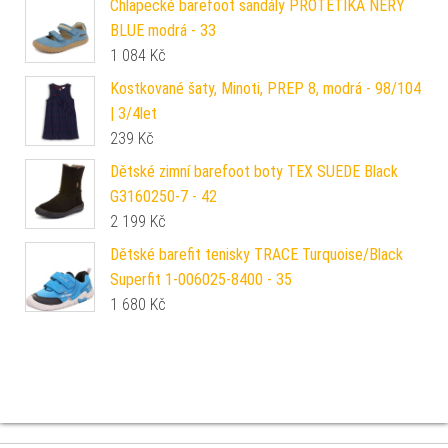
Chlapecké barefoot sandály PROTETIKA NERY
BLUE modrá - 33
1 084
Kč
Kostkované šaty, Minoti, PREP 8, modrá - 98/104
| 3/4let
239
Kč
Dětské zimní barefoot boty TEX SUEDE Black
G3160250-7 - 42
2 199
Kč
Dětské barefit tenisky TRACE Turquoise/Black
Superfit 1-006025-8400 - 35
1 680
Kč