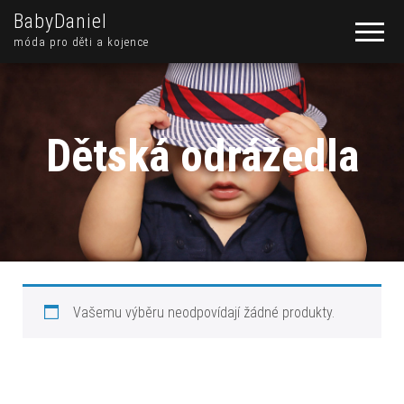
BabyDaniel
móda pro děti a kojence
Dětská odrážedla
Vašemu výběru neodpovídají žádné produkty.