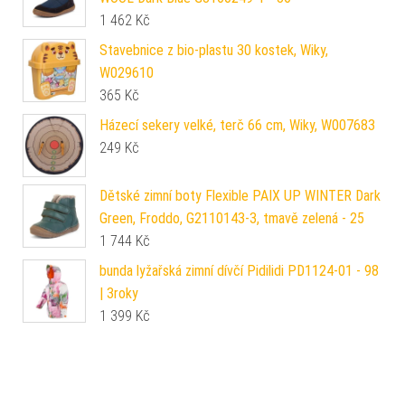
1 462
Kč
Stavebnice z bio-plastu 30 kostek, Wiky,
W029610
365
Kč
Házecí sekery velké, terč 66 cm, Wiky, W007683
249
Kč
Dětské zimní boty Flexible PAIX UP WINTER Dark
Green, Froddo, G2110143-3, tmavě zelená - 25
1 744
Kč
bunda lyžařská zimní dívčí Pidilidi PD1124-01 - 98
| 3roky
1 399
Kč