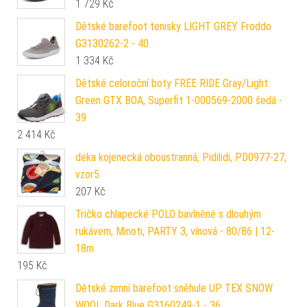
1 729
Kč
Dětské barefoot tenisky LIGHT GREY Froddo
G3130262-2 - 40
1 334
Kč
Dětské celoroční boty FREE RIDE Gray/Light
Green GTX BOA, Superfit 1-000569-2000 šedá -
39
2 414
Kč
deka kojenecká oboustranná, Pidilidi, PD0977-27,
vzor5
207
Kč
Tričko chlapecké POLO bavlněné s dlouhým
rukávem, Minoti, PARTY 3, vínová - 80/86 | 12-
18m
195
Kč
Dětské zimní barefoot sněhule UP TEX SNOW
WOOL Dark Blue G3160249-1 - 36