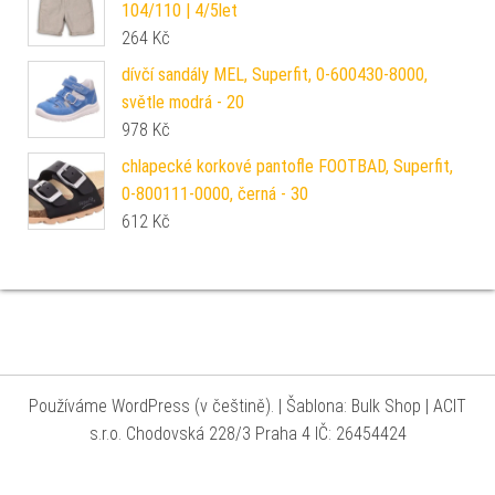
104/110 | 4/5let
264
Kč
dívčí sandály MEL, Superfit, 0-600430-8000,
světle modrá - 20
978
Kč
chlapecké korkové pantofle FOOTBAD, Superfit,
0-800111-0000, černá - 30
612
Kč
Používáme WordPress (v češtině).
|
Šablona: Bulk Shop
| ACIT
s.r.o. Chodovská 228/3 Praha 4 IČ: 26454424