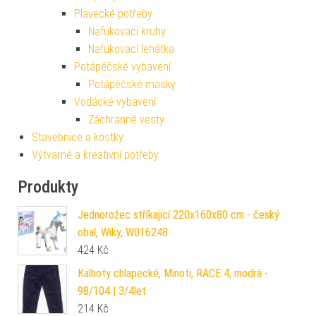
Plavecké potřeby
Nafukovací kruhy
Nafukovací lehátka
Potápěčské vybavení
Potápěčské masky
Vodácké vybavení
Záchranné vesty
Stavebnice a kostky
Výtvarné a kreativní potřeby
Produkty
Jednorožec stříkající 220x160x80 cm - český
obal, Wiky, W016248
424
Kč
Kalhoty chlapecké, Minoti, RACE 4, modrá -
98/104 | 3/4let
214
Kč