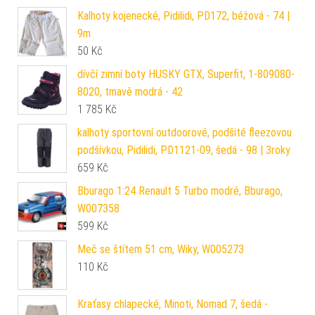
Kalhoty kojenecké, Pidilidi, PD172, béžová - 74 |
9m
50
Kč
dívčí zimní boty HUSKY GTX, Superfit, 1-809080-
8020, tmavě modrá - 42
1 785
Kč
kalhoty sportovní outdoorové, podšité fleezovou
podšívkou, Pidilidi, PD1121-09, šedá - 98 | 3roky
659
Kč
Bburago 1:24 Renault 5 Turbo modré, Bburago,
W007358
599
Kč
Meč se štítem 51 cm, Wiky, W005273
110
Kč
Kraťasy chlapecké, Minoti, Nomad 7, šedá -