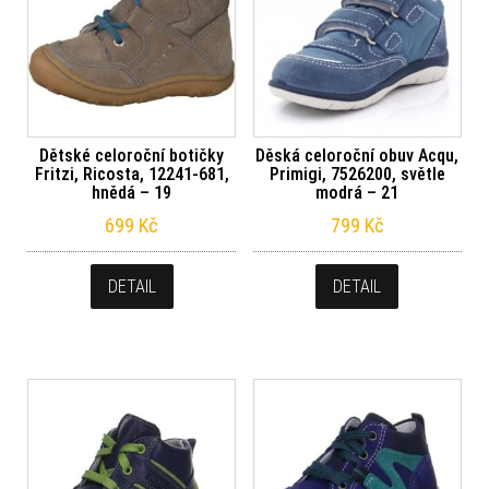
Dětské celoroční botičky
Děská celoroční obuv Acqu,
Fritzi, Ricosta, 12241-681,
Primigi, 7526200, světle
hnědá – 19
modrá – 21
699
Kč
799
Kč
DETAIL
DETAIL