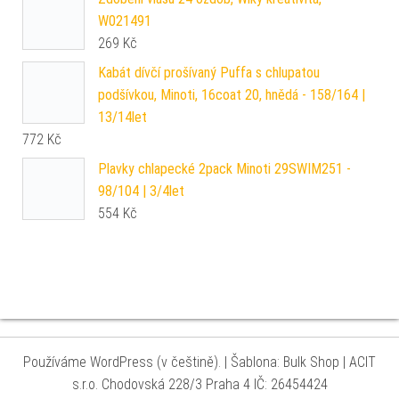
W021491
269
Kč
Kabát dívčí prošívaný Puffa s chlupatou
podšívkou, Minoti, 16coat 20, hnědá - 158/164 |
13/14let
772
Kč
Plavky chlapecké 2pack Minoti 29SWIM251 -
98/104 | 3/4let
554
Kč
Používáme WordPress (v češtině).
|
Šablona: Bulk Shop
| ACIT
s.r.o. Chodovská 228/3 Praha 4 IČ: 26454424