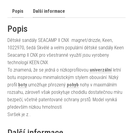
Popis
Další informace
Popis
Dětské sandály SEACAMP II CNX magnet/drizzle, Keen,
1022970, šedá Skvělé a velmi populární dětské sandály Keen
Seacamp II CNX pro všestranné využití jsou vyrobeny
technologií KEEN.CNX.
To znamená, že se jedná o nízkoprofilovou
univerzální
letní
botu inspirovanou minimalistickým stylem obouvání. Nízký
profil
boty
umožňuje přirozený
pohyb
nohy v maximálním
rozsahu, zároveň však poskytuje chodidlu dostatečnou míru
bezpečí, včetně patentované ochrany prstů. Model vyniká
především nízkou hmotností.
Svršek je z…
Další informace