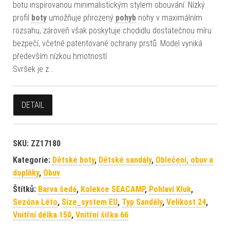
botu inspirovanou minimalistickým stylem obouvání. Nízký
profil
boty
umožňuje přirozený
pohyb
nohy v maximálním
rozsahu, zároveň však poskytuje chodidlu dostatečnou míru
bezpečí, včetně patentované ochrany prstů. Model vyniká
především nízkou hmotností.
Svršek je z…
DETAIL
SKU:
ZZ17180
Kategorie:
Dětské boty
,
Dětské sandály
,
Oblečení, obuv a
doplňky
,
Obuv
Štítků:
Barva šedá
,
Kolekce SEACAMP
,
Pohlaví Kluk
,
Sezóna Léto
,
Size_system EU
,
Typ Sandály
,
Velikost 24
,
Vnitřní délka 150
,
Vnitřní šířka 66