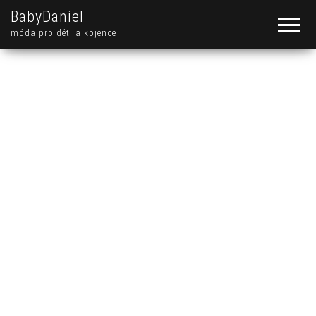
BabyDaniel
móda pro děti a kojence