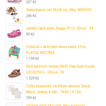
207
Kč
Basketbalový set 36x28 cm, Wiky, W005033
246
Kč
sandály fajlon junior, Bugga, B115, růžová - 34
99
Kč
Stoleček s aktivitami oboustranný 37cm,
PLAYGO, W037804
1 199
Kč
Dívčí barefoot tenisky BASE Pink/Gold Froddo
G3130259-6 - růžová - 35
1 529
Kč
Tričko kojenecké s krátkým rukávem 3pack,
Minoti, Smiling 4, bílá - 74/80 | 9-12m
299
Kč
Zdobení vlasů 24 ozdob, Wiky kreativita,