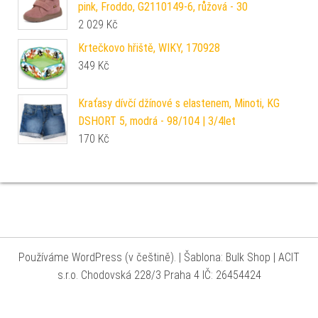
pink, Froddo, G2110149-6, růžová - 30
2 029
Kč
Krtečkovo hřiště, WIKY, 170928
349
Kč
Kraťasy dívčí džínové s elastenem, Minoti, KG
DSHORT 5, modrá - 98/104 | 3/4let
170
Kč
Používáme WordPress (v češtině).
|
Šablona: Bulk Shop
| ACIT
s.r.o. Chodovská 228/3 Praha 4 IČ: 26454424