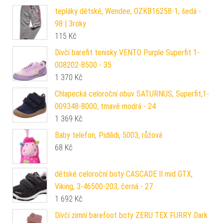
tepláky dětské, Wendee, OZKB16258-1, šedá -
98 | 3roky
115
Kč
Dívčí barefit tenisky VENTO Purple Superfit 1-
008202-8500 - 35
1 370
Kč
Chlapecká celoroční obuv SATURNUS, Superfit,1-
009348-8000, tmavě modrá - 24
1 369
Kč
Baby telefon, Pidilidi, 5003, růžová
68
Kč
dětské celoroční boty CASCADE II mid GTX,
Viking, 3-46500-203, černá - 27
1 692
Kč
Dívčí zimní barefoot boty ZERU TEX FURRY Dark