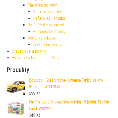
Plavecké potřeby
Nafukovací kruhy
Nafukovací lehátka
Potápěčské vybavení
Potápěčské masky
Vodácké vybavení
Záchranné vesty
Stavebnice a kostky
Výtvarné a kreativní potřeby
Produkty
Bburago 1:24 Porsche Cayenne Turbo Yellow,
Bburago, W007346
599
Kč
Far Far Land Stavebnice měkká 15 bloků, Far Far
Land, W022269
349
Kč