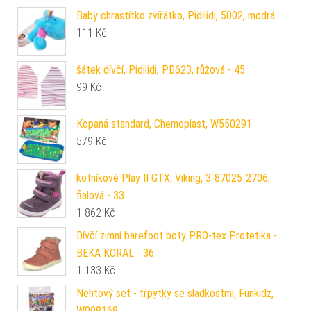
Baby chrastítko zvířátko, Pidilidi, 5002, modrá
111
Kč
šátek dívčí, Pidilidi, PD623, růžová - 45
99
Kč
Kopaná standard, Chemoplast, W550291
579
Kč
kotníkové Play II GTX, Viking, 3-87025-2706,
fialová - 33
1 862
Kč
Dívčí zimní barefoot boty PRO-tex Protetika -
BEKA KORAL - 36
1 133
Kč
Nehtový set - třpytky se sladkostmi, Funkidz,
W008168