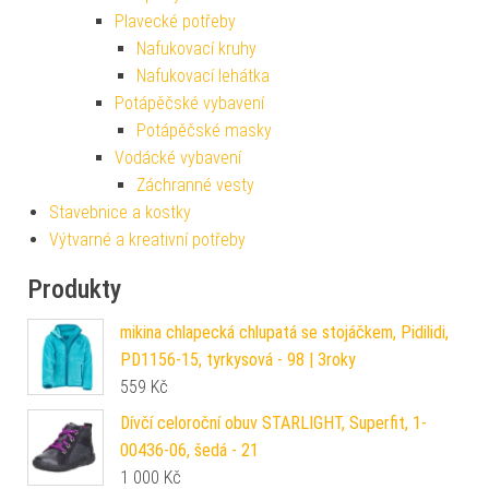
Plavecké potřeby
Nafukovací kruhy
Nafukovací lehátka
Potápěčské vybavení
Potápěčské masky
Vodácké vybavení
Záchranné vesty
Stavebnice a kostky
Výtvarné a kreativní potřeby
Produkty
mikina chlapecká chlupatá se stojáčkem, Pidilidi,
PD1156-15, tyrkysová - 98 | 3roky
559
Kč
Dívčí celoroční obuv STARLIGHT, Superfit, 1-
00436-06, šedá - 21
1 000
Kč