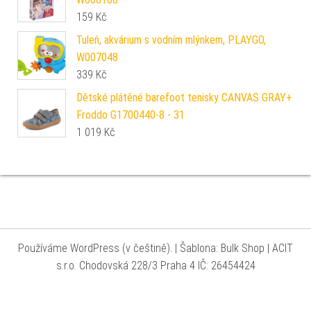
159
Kč
Tuleň, akvárium s vodním mlýnkem, PLAYGO,
W007048
339
Kč
Dětské plátěné barefoot tenisky CANVAS GRAY+
Froddo G1700440-8 - 31
1 019
Kč
Používáme WordPress (v češtině).
|
Šablona: Bulk Shop
| ACIT
s.r.o. Chodovská 228/3 Praha 4 IČ: 26454424