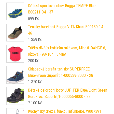
Dětská sportovní obuv Bugga TEMPE Blue
B00211-04 - 37
899
Kč
Tenisky barefoot Bugga VITA Khaki B00189-14 -
46
1 359
Kč
Tričko dívčí s krátkým rukávem, Minoti, DANCE 6,
růžová - 98/104 | 3/4let
200
Kč
Chlapecké barefit tenisky SUPERFREE
Blue/Green Superfit 1-000539-8030 - 28
1 370
Kč
Dětské celoroční boty JUPITER Blue/Light Green
Gore-Tex, Superfit,1-000056-8000 - 38
2 100
Kč
Kuchyňský dřez s funkcí, Infunbebe, W007391