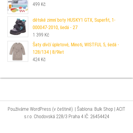
499
Kč
dětské zimní boty HUSKY1 GTX, Superfit, 1-
000047-2010, šedá - 27
1 399
Kč
Šaty dívčí úpletové, Minoti, WISTFUL 5, šedá -
128/134 | 8/9let
424
Kč
Používáme WordPress (v češtině).
|
Šablona: Bulk Shop
| ACIT
s.r.o. Chodovská 228/3 Praha 4 IČ: 26454424