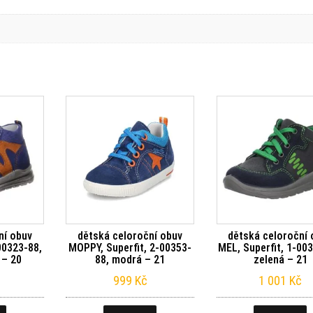
ní obuv
dětská celoroční obuv
dětská celoroční 
00323-88,
MOPPY, Superfit, 2-00353-
MEL, Superfit, 1-00
 – 20
88, modrá – 21
zelená – 21
999
Kč
1 001
Kč