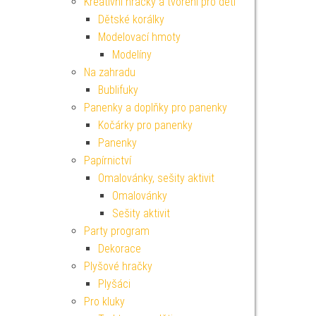
Kreativní hračky a tvoření pro děti
Dětské korálky
Modelovací hmoty
Modelíny
Na zahradu
Bublifuky
Panenky a doplňky pro panenky
Kočárky pro panenky
Panenky
Papírnictví
Omalovánky, sešity aktivit
Omalovánky
Sešity aktivit
Party program
Dekorace
Plyšové hračky
Plyšáci
Pro kluky