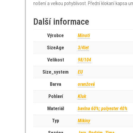
nošení a velkou pohyblivost. Přední klokaní kapsa um
Další informace
Výrobce
Minoti
SizeAge
3/4let
Velikost
98/104
Size_system
EU
Barva
oranžová
Pohlaví
Kluk
Materiál
bavlna 60%; polyester 40%
Typ
Mikiny
Sezóna
Jaro, Podzim, Zima