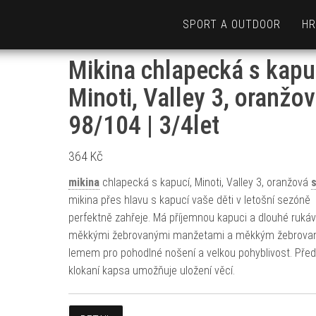
SPORT A OUTDOOR
HR
Mikina chlapecká s kapu
Minoti, Valley 3, oranžo
98/104 | 3/4let
364
Kč
mikina
chlapecká s kapucí, Minoti, Valley 3, oranžová
s
mikina přes hlavu s kapucí vaše děti v letošní sezóně
perfektně zahřeje. Má příjemnou kapuci a dlouhé rukáv
měkkými žebrovanými manžetami a měkkým žebrov
lemem pro pohodlné nošení a velkou pohyblivost. Před
klokaní kapsa umožňuje uložení věcí.