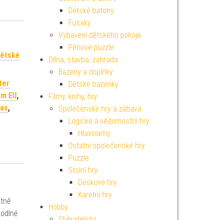
Dětské batohy
Fusaky
Vybavení dětského pokoje
Pěnové puzzle
ětské
Dílna, stavba, zahrada
Bazény a doplňky
ter
Dětské bazénky
em EU
,
Filmy, knihy, hry
čas
,
Společenské hry a zábava
Logické a vědomostní hry
Hlavolamy
Ostatní společenské hry
Puzzle
Stolní hry
Deskové hry
Karetní hry
ktně
Hobby
hodlné
Sběratelství