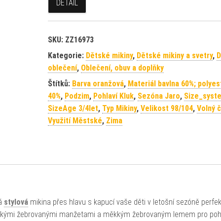
DETAIL
SKU:
ZZ16973
Kategorie:
Dětské mikiny
,
Dětské mikiny a svetry
,
D
oblečení
,
Oblečení, obuv a doplňky
Štítků:
Barva oranžová
,
Materiál bavlna 60%; polyes
40%
,
Podzim
,
Pohlaví Kluk
,
Sezóna Jaro
,
Size_syst
SizeAge 3/4let
,
Typ Mikiny
,
Velikost 98/104
,
Volný 
Využití Městské
,
Zima
vá
stylová
mikina přes hlavu s kapucí vaše děti v letošní sezóně perfe
měkkými žebrovanými manžetami a měkkým žebrovaným lemem pro po