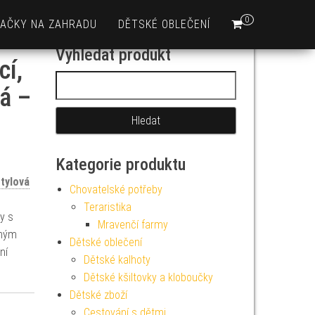
0
AČKY NA ZAHRADU
DĚTSKÉ OBLEČENÍ
Vyhledat produkt
cí,
Vyhledávání
vá –
Kategorie produktu
tylová
Chovatelské potřeby
Teraristika
y s
Mravenčí farmy
aným
Dětské oblečení
ní
Dětské kalhoty
Dětské kšiltovky a kloboučky
Dětské zboží
Cestování s dětmi