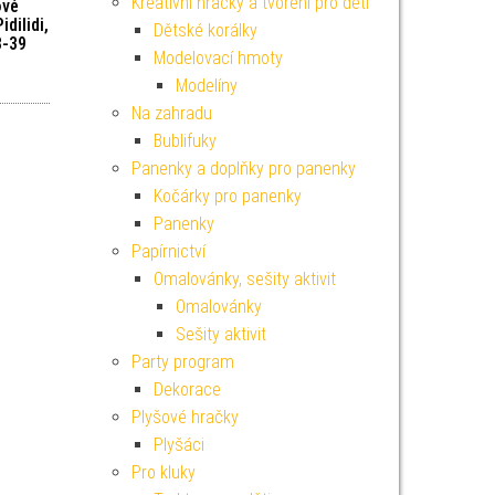
Kreativní hračky a tvoření pro děti
ové
dilidi,
Dětské korálky
8-39
Modelovací hmoty
Modelíny
Na zahradu
Bublifuky
Panenky a doplňky pro panenky
Kočárky pro panenky
Panenky
Papírnictví
Omalovánky, sešity aktivit
Omalovánky
Sešity aktivit
Party program
Dekorace
Plyšové hračky
Plyšáci
Pro kluky