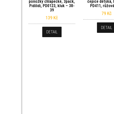
ponožky chlapecké, 3pack,
čepice dětská, P
Pidilidi, PD0123, kluk – 38-
PD411, růžová
39
79
Kč
139
Kč
DETAIL
DETAIL