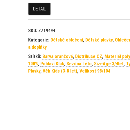
DETAIL
SKU:
ZZ19494
Kategorie:
Dětské oblečení
,
Dětské plavky
,
Oblečen
a doplňky
Štítků:
Barva oranžová
,
Distribuce CZ
,
Materiál pol
100%
,
Pohlaví Kluk
,
Sezóna Léto
,
SizeAge 3/4let
,
T
Plavky
,
Věk Kids (3-8 let)
,
Velikost 98/104