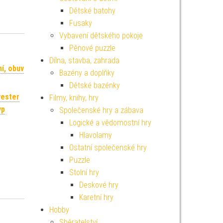
Dětské batohy
Fusaky
Vybavení dětského pokoje
Pěnové puzzle
Dílna, stavba, zahrada
í, obuv
Bazény a doplňky
Dětské bazénky
yester
Filmy, knihy, hry
yp
Společenské hry a zábava
Logické a vědomostní hry
Hlavolamy
Ostatní společenské hry
Puzzle
Stolní hry
Deskové hry
Karetní hry
Hobby
Sběratelství