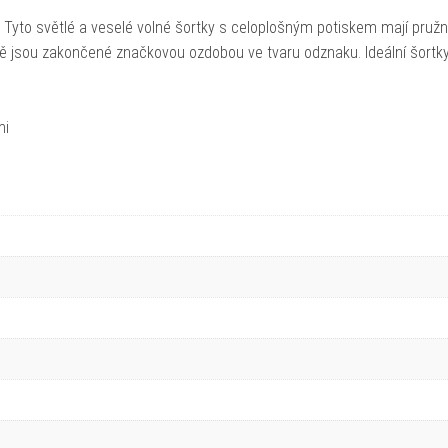
. Tyto světlé a veselé volné šortky s celoplošným potiskem mají pruž
ě jsou zakončené značkovou ozdobou ve tvaru odznaku. Ideální šortk
mi