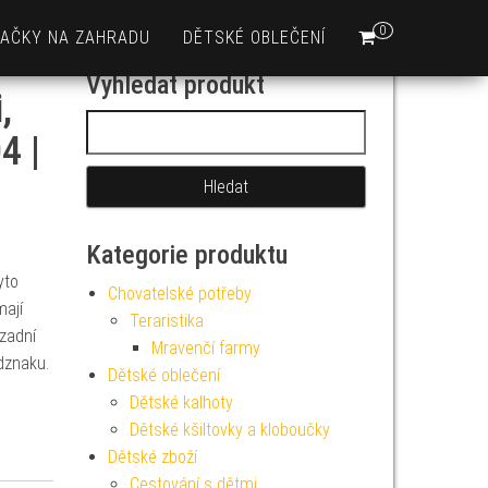
0
AČKY NA ZAHRADU
DĚTSKÉ OBLEČENÍ
Vyhledat produkt
,
Vyhledávání
4 |
Kategorie produktu
yto
Chovatelské potřeby
mají
Teraristika
zadní
Mravenčí farmy
dznaku.
Dětské oblečení
Dětské kalhoty
Dětské kšiltovky a kloboučky
Dětské zboží
Cestování s dětmi