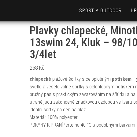
SPORT A OUTDOOR
HR
Plavky chlapecké, Minoti
13swim 24, Kluk – 98/10
3/4let
268
Kč
chlapecké
plážové šortky s celoplošným
potiskem
. T
světlé a veselé volné šortky s celoplošným potiskem 
pružný pas s praktickým zavazováním na šňůrku a na 
straně jsou zakončené značkovou ozdobou ve tvaru o
Ideální šortky na den na pláži.
Materiál: 100% polyester.
POKYNY K PRANÍPerte na 40 °C s podobnými barvami