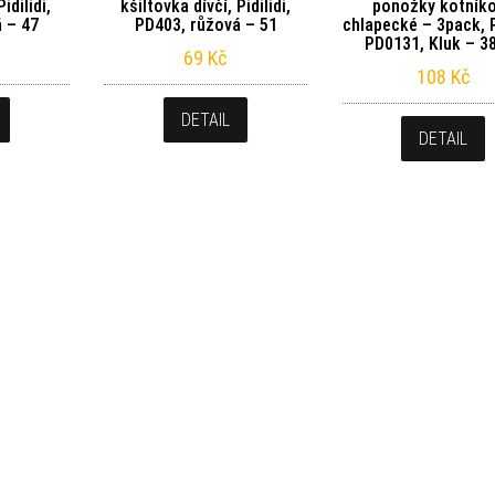
idilidi,
kšiltovka dívčí, Pidilidi,
ponožky kotník
 – 47
PD403, růžová – 51
chlapecké – 3pack, Pi
PD0131, Kluk – 3
69
Kč
108
Kč
DETAIL
DETAIL