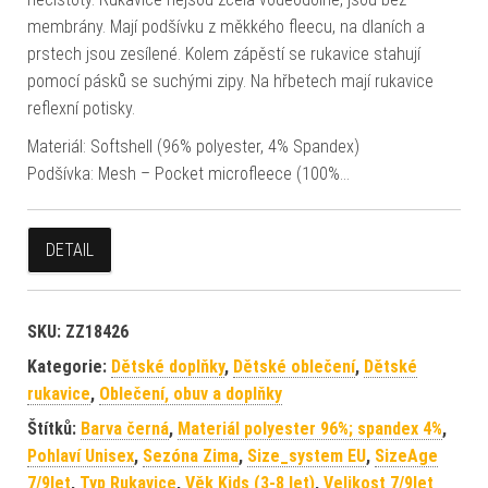
membrány. Mají podšívku z měkkého fleecu, na dlaních a
prstech jsou zesílené. Kolem zápěstí se rukavice stahují
pomocí pásků se suchými zipy. Na hřbetech mají rukavice
reflexní potisky.
Materiál: Softshell (96% polyester, 4% Spandex)
Podšívka: Mesh – Pocket microfleece (100%…
DETAIL
SKU:
ZZ18426
Kategorie:
Dětské doplňky
,
Dětské oblečení
,
Dětské
rukavice
,
Oblečení, obuv a doplňky
Štítků:
Barva černá
,
Materiál polyester 96%; spandex 4%
,
Pohlaví Unisex
,
Sezóna Zima
,
Size_system EU
,
SizeAge
7/9let
,
Typ Rukavice
,
Věk Kids (3-8 let)
,
Velikost 7/9let