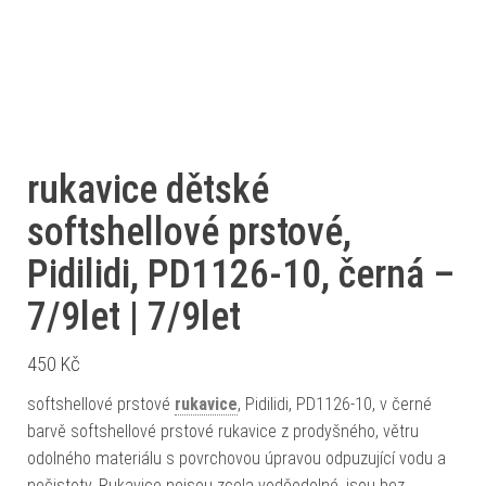
rukavice dětské
softshellové prstové,
Pidilidi, PD1126-10, černá –
7/9let | 7/9let
450
Kč
softshellové prstové
rukavice
, Pidilidi, PD1126-10, v černé
barvě softshellové prstové rukavice z prodyšného, větru
odolného materiálu s povrchovou úpravou odpuzující vodu a
nečistoty. Rukavice nejsou zcela voděodolné, jsou bez