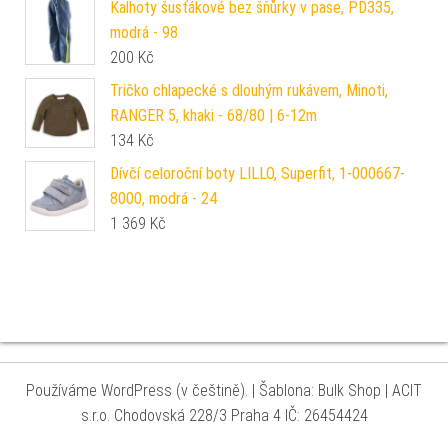
Kalhoty šusťákové bez šňůrky v pase, PD335,
modrá - 98
200
Kč
Tričko chlapecké s dlouhým rukávem, Minoti,
RANGER 5, khaki - 68/80 | 6-12m
134
Kč
Dívčí celoroční boty LILLO, Superfit, 1-000667-
8000, modrá - 24
1 369
Kč
Používáme WordPress (v češtině).
|
Šablona: Bulk Shop
| ACIT
s.r.o. Chodovská 228/3 Praha 4 IČ: 26454424