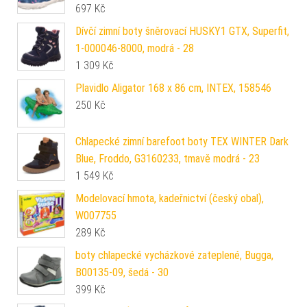
697
Kč
Dívčí zimní boty šněrovací HUSKY1 GTX, Superfit,
1-000046-8000, modrá - 28
1 309
Kč
Plavidlo Aligator 168 x 86 cm, INTEX, 158546
250
Kč
Chlapecké zimní barefoot boty TEX WINTER Dark
Blue, Froddo, G3160233, tmavě modrá - 23
1 549
Kč
Modelovací hmota, kadeřnictví (český obal),
W007755
289
Kč
boty chlapecké vycházkové zateplené, Bugga,
B00135-09, šedá - 30
399
Kč