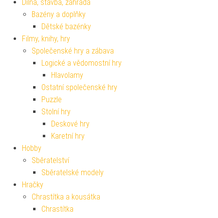
Dílna, stavba, zahrada
Bazény a doplňky
Dětské bazénky
Filmy, knihy, hry
Společenské hry a zábava
Logické a vědomostní hry
Hlavolamy
Ostatní společenské hry
Puzzle
Stolní hry
Deskové hry
Karetní hry
Hobby
Sběratelství
Sběratelské modely
Hračky
Chrastítka a kousátka
Chrastítka