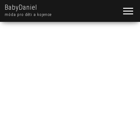
BabyDaniel
móda pro děti a kojence