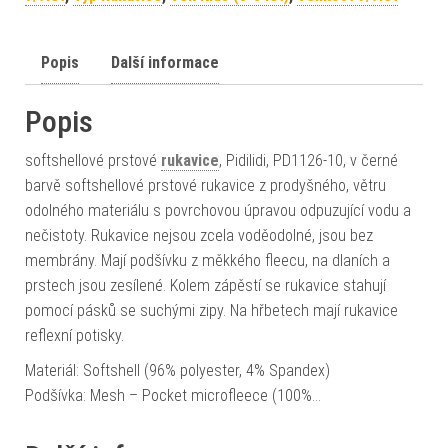
Popis
Další informace
Popis
softshellové prstové
rukavice
, Pidilidi, PD1126-10, v černé
barvě softshellové prstové rukavice z prodyšného, větru
odolného materiálu s povrchovou úpravou odpuzující vodu a
nečistoty. Rukavice nejsou zcela voděodolné, jsou bez
membrány. Mají podšívku z měkkého fleecu, na dlaních a
prstech jsou zesílené. Kolem zápěstí se rukavice stahují
pomocí pásků se suchými zipy. Na hřbetech mají rukavice
reflexní potisky.
Materiál: Softshell (96% polyester, 4% Spandex)
Podšívka: Mesh – Pocket microfleece (100%…