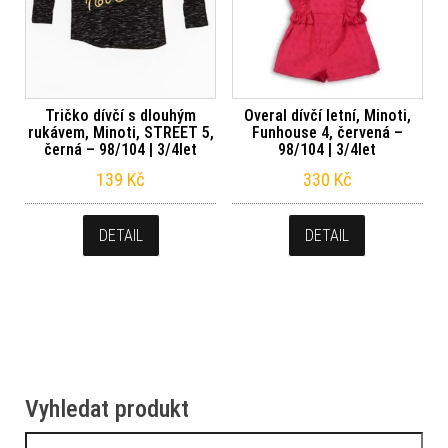
Tričko dívčí s dlouhým
Overal dívčí letní, Minoti,
rukávem, Minoti, STREET 5,
Funhouse 4, červená –
černá – 98/104 | 3/4let
98/104 | 3/4let
139
Kč
330
Kč
DETAIL
DETAIL
Vyhledat produkt
Vyhledávání