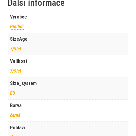
Další informace
Výrobce
Pidilidi
SizeAge
7/9let
Velikost
7/9let
Size_system
EU
Barva
černá
Pohlaví