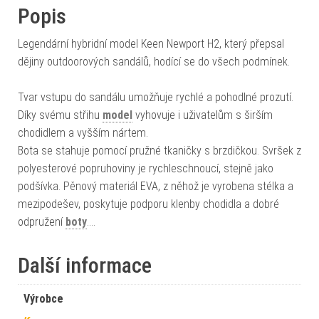
Popis
Legendární hybridní model Keen Newport H2, který přepsal
dějiny outdoorových sandálů, hodící se do všech podmínek.
Tvar vstupu do sandálu umožňuje rychlé a pohodlné prozutí.
Díky svému střihu
model
vyhovuje i uživatelům s širším
chodidlem a vyšším nártem.
Bota se stahuje pomocí pružné tkaničky s brzdičkou. Svršek z
polyesterové popruhoviny je rychleschnoucí, stejně jako
podšívka. Pěnový materiál EVA, z něhož je vyrobena stélka a
mezipodešev, poskytuje podporu klenby chodidla a dobré
odpružení
boty
.…
Další informace
Výrobce