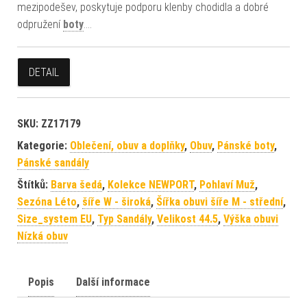
mezipodešev, poskytuje podporu klenby chodidla a dobré
odpružení
boty
.…
DETAIL
SKU:
ZZ17179
Kategorie:
Oblečení, obuv a doplňky
,
Obuv
,
Pánské boty
,
Pánské sandály
Štítků:
Barva šedá
,
Kolekce NEWPORT
,
Pohlaví Muž
,
Sezóna Léto
,
šíře W - široká
,
Šířka obuvi šíře M - střední
,
Size_system EU
,
Typ Sandály
,
Velikost 44.5
,
Výška obuvi
Nízká obuv
Popis
Další informace