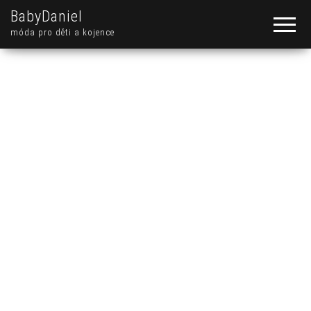
BabyDaniel
móda pro děti a kojence