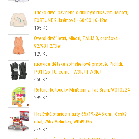
Tričko dívčí bavlněné s dlouhým rukávem, Minoti,
FORTUNE 9, krémová - 68/80 | 6-12m
195
Kč
Overal dívčí letní, Minoti, PALM 3, oranžová -
92/98 | 2/3let
129
Kč
rukavice dětské softshellové prstové, Pidilidi,
PD1126-10, černá - 7/9let | 7/9let
450
Kč
Rotující kotoučky MiniSpinny, Fat Brain, W010224
299
Kč
Hasičská stanice s auty 65x19x24,5 cm - český
obal, Wiky Vehicles, W049936
349
Kč