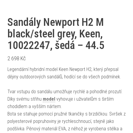
Sandály Newport H2 M
black/steel grey, Keen,
10022247, šedá – 44.5
2 698
Kč
Legendární hybridní model Keen Newport H2, který přepsal
dějiny outdoorových sandálů, hodící se do všech podmínek.
Tvar vstupu do sandálu umožňuje rychlé a pohodlné prozutí.
Díky svému střihu
model
vyhovuje i uživatelům s širším
chodidlem a vyšším nártem.
Bota se stahuje pomocí pružné tkaničky s brzdičkou. Svršek z
polyesterové popruhoviny je rychleschnoucí, stejně jako
podšívka. Pěnový materiál EVA, z něhož je vyrobena stélka a