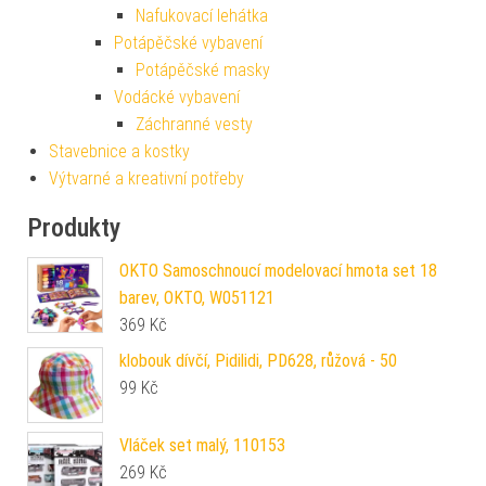
Nafukovací lehátka
Potápěčské vybavení
Potápěčské masky
Vodácké vybavení
Záchranné vesty
Stavebnice a kostky
Výtvarné a kreativní potřeby
Produkty
OKTO Samoschnoucí modelovací hmota set 18
barev, OKTO, W051121
369
Kč
klobouk dívčí, Pidilidi, PD628, růžová - 50
99
Kč
Vláček set malý, 110153
269
Kč