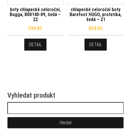
boty chlapecké celoroční,
chlapecké celoroční boty
Bugga, B00140-09, šedá –
Barefoot HUGO, protetika,
22
šedá – 21
299
Kč
804
Kč
DETAIL
DETAIL
Vyhledat produkt
Vyhledávání