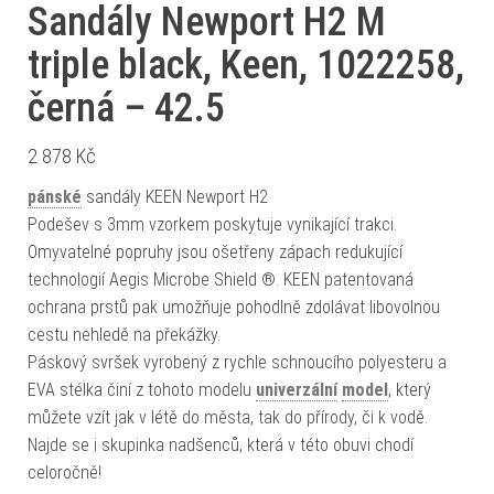
Sandály Newport H2 M
triple black, Keen, 1022258,
černá – 42.5
2 878
Kč
pánské
sandály KEEN Newport H2
Podešev s 3mm vzorkem poskytuje vynikající trakci.
Omyvatelné popruhy jsou ošetřeny zápach redukující
technologií Aegis Microbe Shield ®. KEEN patentovaná
ochrana prstů pak umožňuje pohodlně zdolávat libovolnou
cestu nehledě na překážky.
Páskový svršek vyrobený z rychle schnoucího polyesteru a
EVA stélka činí z tohoto modelu
univerzální
model
, který
můžete vzít jak v létě do města, tak do přírody, či k vodě.
Najde se i skupinka nadšenců, která v této obuvi chodí
celoročně!