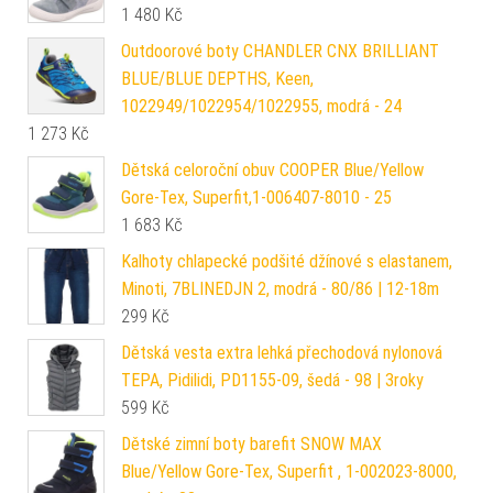
1 480
Kč
Outdoorové boty CHANDLER CNX BRILLIANT
BLUE/BLUE DEPTHS, Keen,
1022949/1022954/1022955, modrá - 24
1 273
Kč
Dětská celoroční obuv COOPER Blue/Yellow
Gore-Tex, Superfit,1-006407-8010 - 25
1 683
Kč
Kalhoty chlapecké podšité džínové s elastanem,
Minoti, 7BLINEDJN 2, modrá - 80/86 | 12-18m
299
Kč
Dětská vesta extra lehká přechodová nylonová
TEPA, Pidilidi, PD1155-09, šedá - 98 | 3roky
599
Kč
Dětské zimní boty barefit SNOW MAX
Blue/Yellow Gore-Tex, Superfit , 1-002023-8000,