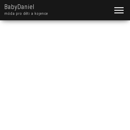
BabyDaniel
móda pro děti a kojence