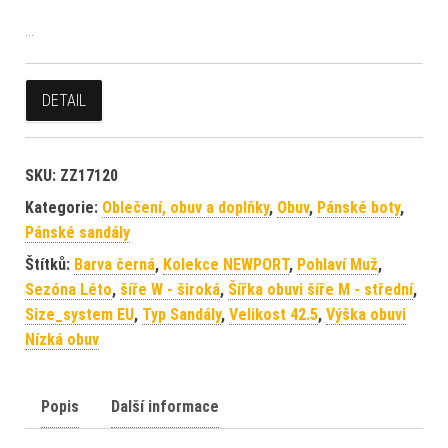
…
DETAIL
SKU:
ZZ17120
Kategorie:
Oblečení, obuv a doplňky
,
Obuv
,
Pánské boty
,
Pánské sandály
Štítků:
Barva černá
,
Kolekce NEWPORT
,
Pohlaví Muž
,
Sezóna Léto
,
šíře W - široká
,
Šířka obuvi šíře M - střední
,
Size_system EU
,
Typ Sandály
,
Velikost 42.5
,
Výška obuvi
Nízká obuv
Popis
Další informace