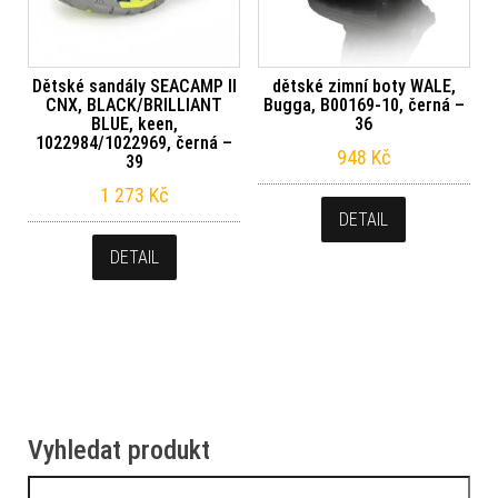
Dětské sandály SEACAMP II
dětské zimní boty WALE,
CNX, BLACK/BRILLIANT
Bugga, B00169-10, černá –
BLUE, keen,
36
1022984/1022969, černá –
948
Kč
39
1 273
Kč
DETAIL
DETAIL
Vyhledat produkt
Vyhledávání