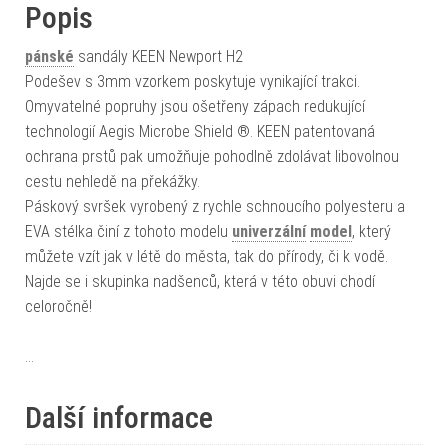
Popis
pánské
sandály KEEN Newport H2
Podešev s 3mm vzorkem poskytuje vynikající trakci.
Omyvatelné popruhy jsou ošetřeny zápach redukující
technologií Aegis Microbe Shield ®. KEEN patentovaná
ochrana prstů pak umožňuje pohodlně zdolávat libovolnou
cestu nehledě na překážky.
Páskový svršek vyrobený z rychle schnoucího polyesteru a
EVA stélka činí z tohoto modelu
univerzální
model
, který
můžete vzít jak v létě do města, tak do přírody, či k vodě.
Najde se i skupinka nadšenců, která v této obuvi chodí
celoročně!
…
Další informace