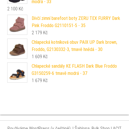
modrá - 33
2 100
Kč
Dívčí zimní barefoot boty ZERU TEX FURRY Dark
Pink Froddo G2110151-5 - 35
2 179
Kč
Chlapecká kotníková obuv PAIX UP Dark brown,
Froddo, G2130332-3, tmavě hnědá - 30
1 609
Kč
Chlapecké sandály KE FLASH Dark Blue Froddo
G3150259-6 tmavě modrá - 37
1 679
Kč
Používáme WordPress (v češtině).
|
Šablona: Bulk Shop
| ACIT