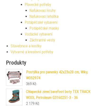
Plavecké potřeby
Nafukovací kruhy
Nafukovací lehátka
Potápěčské vybavení
Potápěčské masky
Vodácké vybavení
Záchranné vesty
Stavebnice a kostky
Výtvarné a kreativní potřeby
Produkty
Postýlka pro panenky 42x23x20 cm, Wiky,
W052974
369
Kč
Chlapecké zimní barefoot boty TEX TRACK
WOOL Petroleum G3160251-3 - 36
2 179
Kč