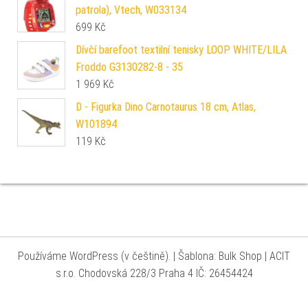
patrola), Vtech, W033134
699
Kč
Dívčí barefoot textilní tenisky LOOP WHITE/LILA
Froddo G3130282-8 - 35
1 969
Kč
D - Figurka Dino Carnotaurus 18 cm, Atlas,
W101894
119
Kč
Používáme WordPress (v češtině).
|
Šablona: Bulk Shop
| ACIT
s.r.o. Chodovská 228/3 Praha 4 IČ: 26454424