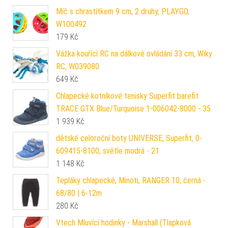
Míč s chrastítkem 9 cm, 2 druhy, PLAYGO,
W100492
179
Kč
Vážka kouřící RC na dálkové ovládání 33 cm, Wiky
RC, W039080
649
Kč
Chlapecké kotníkové tenisky Superfit barefit
TRACE GTX Blue/Turquoise 1-006042-8000 - 35
1 939
Kč
dětské celoroční boty UNIVERSE, Superfit, 0-
609415-8100, světle modrá - 21
1 148
Kč
Tepláky chlapecké, Minoti, RANGER 10, černá -
68/80 | 6-12m
280
Kč
Vtech Mluvící hodinky - Marshall (Tlapková