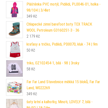
Pláštěnka PVC motýl, Pidilidi, PL0046-01, holka -
98/104 | 3/4let
349
Kč
Chlapecké zimní barefoot boty TEX TRACK
WOOL Petroleum G3160251-3 - 36
2 179
Kč
kraťasy a tričko, Pidilidi, PD0070, kluk - 74 | 9m
50
Kč
triko, OZ102454-1, bílá - 98 | 3roky
58
Kč
Far Far Land Stavebnice měkká 15 bloků, Far Far
Land, W022269
349
Kč
šaty letní a kalhotky, Minoti, LOVELY 7, bílá -
86/92 | 18-24m