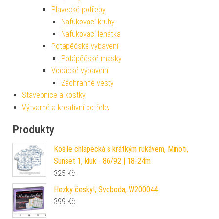
Plavecké potřeby
Nafukovací kruhy
Nafukovací lehátka
Potápěčské vybavení
Potápěčské masky
Vodácké vybavení
Záchranné vesty
Stavebnice a kostky
Výtvarné a kreativní potřeby
Produkty
Košile chlapecká s krátkým rukávem, Minoti,
Sunset 1, kluk - 86/92 | 18-24m
325
Kč
Hezky česky!, Svoboda, W200044
399
Kč