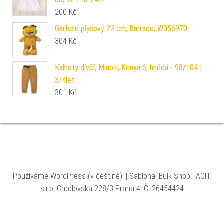
200
Kč
Garfield plyšový 22 cm, Barrado, W056970
304
Kč
Kalhoty dívčí, Minoti, Kenya 6, hnědá - 98/104 |
3/4let
301
Kč
Používáme WordPress (v češtině).
|
Šablona: Bulk Shop
| ACIT
s.r.o. Chodovská 228/3 Praha 4 IČ: 26454424