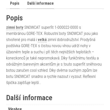
Popis
Další informace
Popis
zimní
boty
SNOWCAT superfit 1-000022-0000 s
membránou GORE-TEX. Robustní boty SNOWCAT jsou jako
stvořené pro malá i
velká
zimní dobrodružství. Prodyšná
podšívka GORE-TEX s čistou novou vlnou udrží nohy v
úžasném teple a suchu i při těch nejnižších teplotách –
koneckonců je také nepromokavá. Díky funkčnímu textilu a
odvážným barevným akcentům je s touto superfit sněhovou
botou zaručen cool vzhled. Díky dvěma suchým zipům lze
botu SNOWCAT snadno a rychle nazout i vyzout. Reflexní
špička zajišťuje lepší…
Další informace
Výrobce