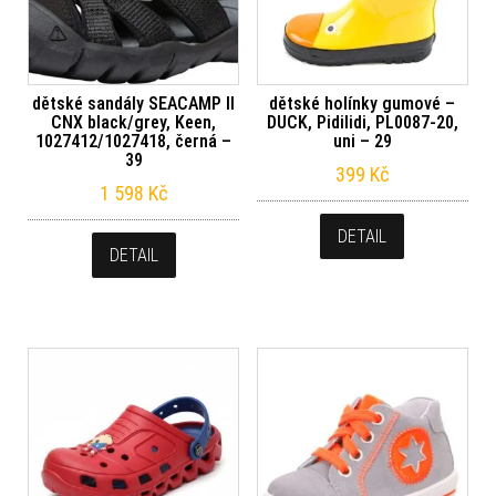
dětské sandály SEACAMP II
dětské holínky gumové –
CNX black/grey, Keen,
DUCK, Pidilidi, PL0087-20,
1027412/1027418, černá –
uni – 29
39
399
Kč
1 598
Kč
DETAIL
DETAIL