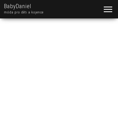
BabyDaniel
móda pro děti a kojence