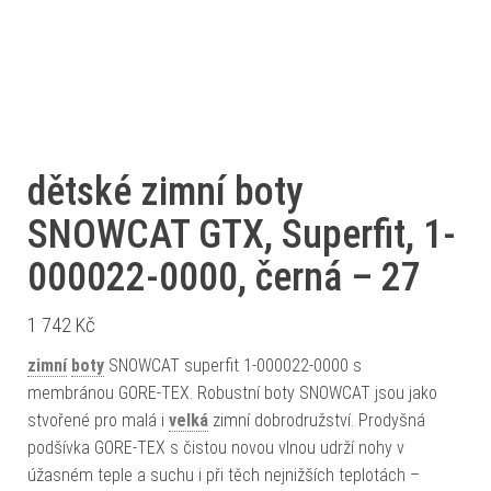
dětské zimní boty
SNOWCAT GTX, Superfit, 1-
000022-0000, černá – 27
1 742
Kč
zimní
boty
SNOWCAT superfit 1-000022-0000 s
membránou GORE-TEX. Robustní boty SNOWCAT jsou jako
stvořené pro malá i
velká
zimní dobrodružství. Prodyšná
podšívka GORE-TEX s čistou novou vlnou udrží nohy v
úžasném teple a suchu i při těch nejnižších teplotách –