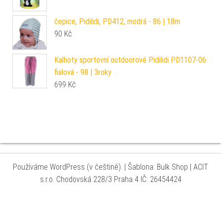
čepice, Pidilidi, PD412, modrá - 86 | 18m
90
Kč
Kalhoty sportovní outdoorové Pidilidi PD1107-06
fialová - 98 | 3roky
699
Kč
Používáme WordPress (v češtině).
|
Šablona: Bulk Shop
| ACIT
s.r.o. Chodovská 228/3 Praha 4 IČ: 26454424