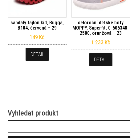
sandály fajlon kid, Bugga,
celoroční dětské boty
B104, červená – 29
MOPPY, Superfit, 0-606348-
2500, oranžová – 23
149
Kč
1 233
Kč
DETAIL
DETAIL
Vyhledat produkt
Vyhledávání