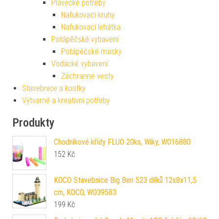
Plavecké potřeby
Nafukovací kruhy
Nafukovací lehátka
Potápěčské vybavení
Potápěčské masky
Vodácké vybavení
Záchranné vesty
Stavebnice a kostky
Výtvarné a kreativní potřeby
Produkty
Chodníkové křídy FLUO 20ks, Wiky, W016880
152
Kč
KOCO Stavebnice Big Ben 523 dílků 12x8x11,5
cm, KOCO, W039583
199
Kč