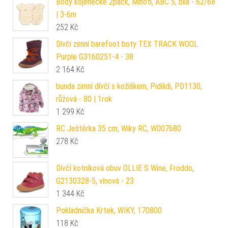
Body kojenecké 2pack, Minoti, ABC 5, bílá - 62/68
| 3-6m
252
Kč
Dívčí zimní barefoot boty TEX TRACK WOOL
Purple G3160251-4 - 38
2 164
Kč
bunda zimní dívčí s kožíškem, Pidilidi, PD1130,
růžová - 80 | 1rok
1 299
Kč
RC Ještěrka 35 cm, Wiky RC, W007680
278
Kč
Dívčí kotníková obuv OLLIE S Wine, Froddo,
G2130328-5, vínová - 23
1 344
Kč
Pokladnička Krtek, WIKY, 170800
118
Kč