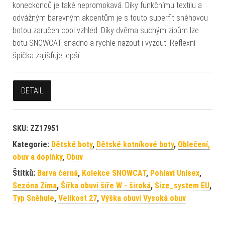
koneckonců je také nepromokavá. Díky funkčnímu textilu a
odvážným barevným akcentům je s touto superfit sněhovou
botou zaručen cool vzhled. Díky dvěma suchým zipům lze
botu SNOWCAT snadno a rychle nazout i vyzout. Reflexní
špička zajišťuje lepší…
DETAIL
SKU:
ZZ17951
Kategorie:
Dětské boty
,
Dětské kotníkové boty
,
Oblečení,
obuv a doplňky
,
Obuv
Štítků:
Barva černá
,
Kolekce SNOWCAT
,
Pohlaví Unisex
,
Sezóna Zima
,
Šířka obuvi šíře W - široká
,
Size_system EU
,
Typ Sněhule
,
Velikost 27
,
Výška obuvi Vysoká obuv