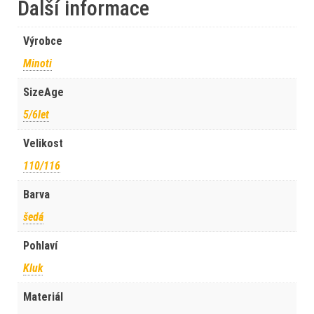
Další informace
Výrobce
Minoti
SizeAge
5/6let
Velikost
110/116
Barva
šedá
Pohlaví
Kluk
Materiál