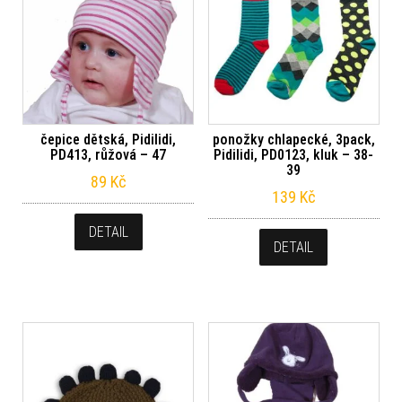
čepice dětská, Pidilidi,
ponožky chlapecké, 3pack,
PD413, růžová – 47
Pidilidi, PD0123, kluk – 38-
39
89
Kč
139
Kč
DETAIL
DETAIL