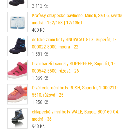
2 112
Kč
Kraťasy chlapecké bavlněné, Minoti, Salt 6, světle
modrá - 152/158 | 12/13let
400
Kč
dětské zimní boty SNOWCAT GTX, Superfit, 1-
000022-8000, modrá - 22
1 581
Kč
Dívčí barefit sandály SUPERFREE, Superfit, 1-
000542-5500, růžová - 26
1 369
Kč
Dívčí celoroční boty RUSH, Superfit, 1-000211-
5510, růžová - 25
1 258
Kč
chlapecké zimní boty WALE, Bugga, B00169-04,
modrá - 36
948
Kč