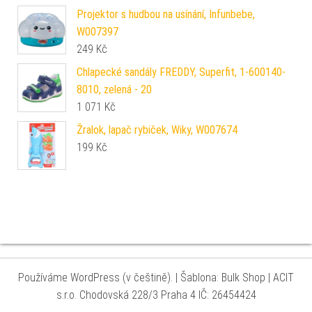
Projektor s hudbou na usínání, Infunbebe,
W007397
249
Kč
Chlapecké sandály FREDDY, Superfit, 1-600140-
8010, zelená - 20
1 071
Kč
Žralok, lapač rybiček, Wiky, W007674
199
Kč
Používáme WordPress (v češtině).
|
Šablona: Bulk Shop
| ACIT
s.r.o. Chodovská 228/3 Praha 4 IČ: 26454424