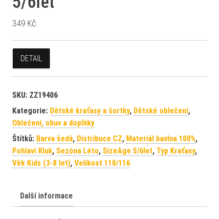
5/6let
349
Kč
DETAIL
SKU:
ZZ19406
Kategorie:
Dětské kraťasy a šortky
,
Dětské oblečení
,
Oblečení, obuv a doplňky
Štítků:
Barva šedá
,
Distribuce CZ
,
Materiál bavlna 100%
,
Pohlaví Kluk
,
Sezóna Léto
,
SizeAge 5/6let
,
Typ Kraťasy
,
Věk Kids (3-8 let)
,
Velikost 110/116
Další informace