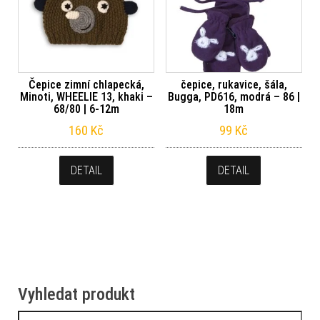
Čepice zimní chlapecká,
čepice, rukavice, šála,
Minoti, WHEELIE 13, khaki –
Bugga, PD616, modrá – 86 |
68/80 | 6-12m
18m
160
Kč
99
Kč
DETAIL
DETAIL
Vyhledat produkt
Vyhledávání