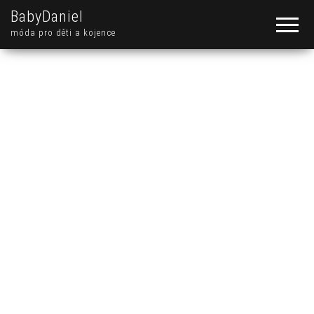
BabyDaniel
móda pro děti a kojence