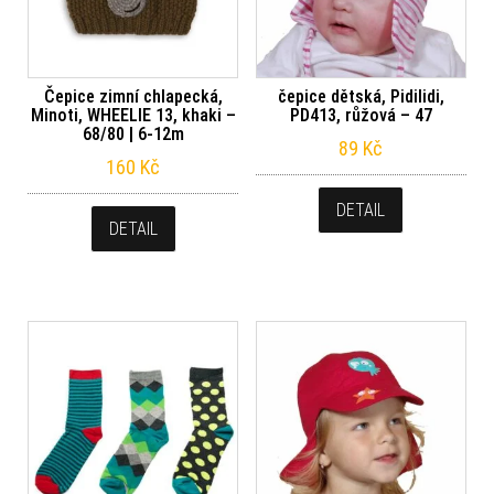
Čepice zimní chlapecká,
čepice dětská, Pidilidi,
Minoti, WHEELIE 13, khaki –
PD413, růžová – 47
68/80 | 6-12m
89
Kč
160
Kč
DETAIL
DETAIL