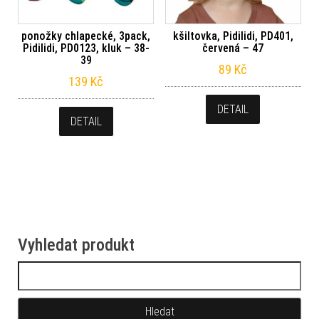
ponožky chlapecké, 3pack,
kšiltovka, Pidilidi, PD401,
Pidilidi, PD0123, kluk – 38-
červená – 47
39
89
Kč
139
Kč
DETAIL
DETAIL
Vyhledat produkt
Vyhledávání