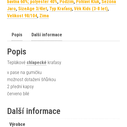
bavlna 60%; polyester 40%
,
Podzim
,
Pohlaví Kluk
,
Sezóna
Jaro
,
SizeAge 3/4let
,
Typ Kraťasy
,
Věk Kids (3-8 let)
,
Velikost 98/104
,
Zima
Popis
Další informace
Popis
Teplákové
chlapecké
kraťasy.
v pase na gumičku
možnost dotažení šňůrkou
2 přední kapsy
červeno bílé
Další informace
Výrobce