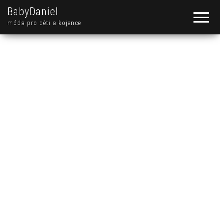
BabyDaniel
móda pro děti a kojence