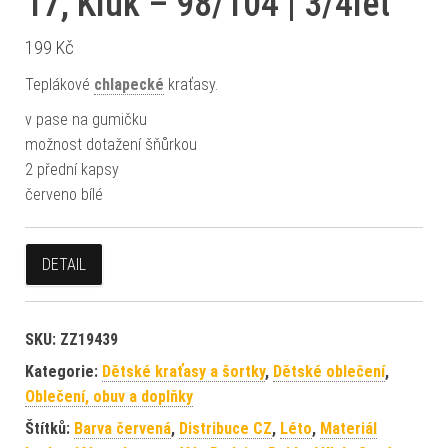
17, Kluk – 98/104 | 3/4let
199
Kč
Teplákové
chlapecké
kraťasy.
v pase na gumičku
možnost dotažení šňůrkou
2 přední kapsy
červeno bílé
DETAIL
SKU:
ZZ19439
Kategorie:
Dětské kraťasy a šortky
,
Dětské oblečení
,
Oblečení, obuv a doplňky
Štítků:
Barva červená
,
Distribuce CZ
,
Léto
,
Materiál