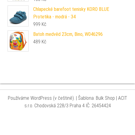
Chlapecké barefoot tenisky KORO BLUE
Protetika - modrá - 34
999
Kč
Batoh medvěd 23cm, Bino, W046296
489
Kč
Používáme WordPress (v češtině).
|
Šablona: Bulk Shop
| ACIT
s.r.o. Chodovská 228/3 Praha 4 IČ: 26454424