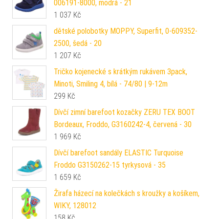
006191-8000, modrá - 21
1 037
Kč
dětské polobotky MOPPY, Superfit, 0-609352-
2500, šedá - 20
1 207
Kč
Tričko kojenecké s krátkým rukávem 3pack,
Minoti, Smiling 4, bílá - 74/80 | 9-12m
299
Kč
Dívčí zimní barefoot kozačky ZERU TEX BOOT
Bordeaux, Froddo, G3160242-4, červená - 30
1 969
Kč
Dívčí barefoot sandály ELASTIC Turquoise
Froddo G3150262-15 tyrkysová - 35
1 659
Kč
Žirafa házecí na kolečkách s kroužky a košíkem,
WIKY, 128012
158
Kč